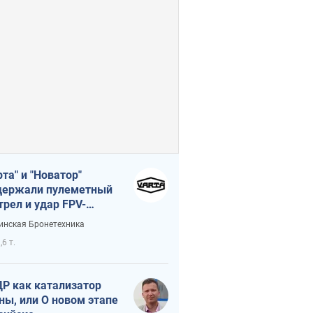
рта" и "Новатор"
ержали пулеметный
трел и удар FPV-
на, сохранив жизнь
инская Бронетехника
церу ВСУ
,6 т.
Р как катализатор
ны, или О новом этапе