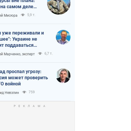
урсы вне плана:
 на самом деле
тует темп войны
5,9 т.
ей Мисюра
 уже переживали и
шее": Украине не
ит поддаваться
аянию из-за
6,7 т.
ей Марченко, эксперт
етного террора
ад проспал угрозу:
сия может проверить
О войной
759
ид Невзлин