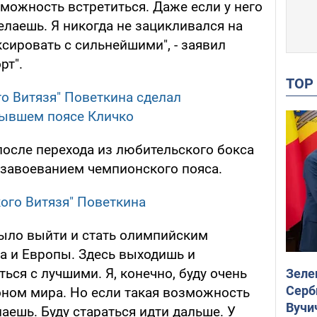
можность встретиться. Даже если у него
делаешь. Я никогда не зацикливался на
ксировать с сильнейшими", - заявил
рт".
TO
о Витязя" Поветкина сделал
бывшем поясе Кличко
после перехода из любительского бокса
 завоеванием чемпионского пояса.
кого Витязя" Поветкина
было выйти и стать олимпийским
 и Европы. Здесь выходишь и
ься с лучшими. Я, конечно, буду очень
Зеле
Серб
оном мира. Но если такая возможность
Вучи
лаешь. Буду стараться идти дальше. У