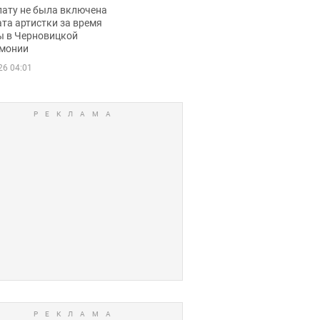
ько получала
лату не была включена
ца
та артистки за время
ы в Черновицкой
монии
26 04:01