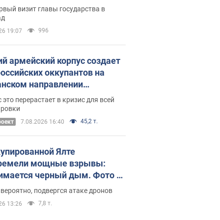
рвый визит главы государства в
ад
996
26 19:07
ий армейский корпус создает
российских оккупантов на
нском направлении
ический дискомфорт: как это
 это перерастает в кризис для всей
ось
ировки
45,2 т.
роект
7.08.2026 16:40
купированной Ялте
ремели мощные взрывы:
имается черный дым. Фото и
о
 вероятно, подвергся атаке дронов
7,8 т.
26 13:26