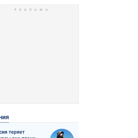
ения
сия теряет