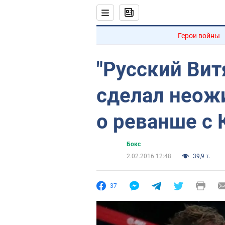
Герои войны
"Русский Вит
сделал неож
о реванше с 
Бокс
2.02.2016 12:48
39,9 т.
37