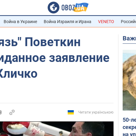
Война в Украине
Война Израиля и Ирана
VENETO
Россий
Важ
язь" Поветкин
иданное заявление
Кличко
Читати українською
50-л
секр
на уп