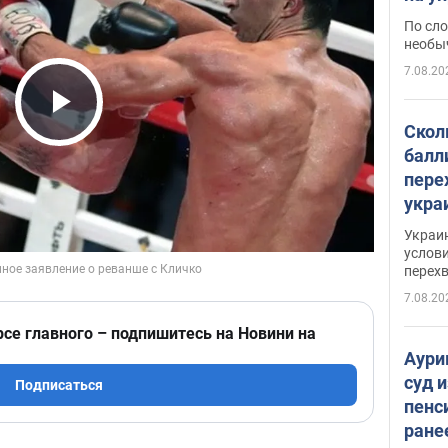
моло
По сло
необы
7.08.20
Play Video
Скол
балл
пере
укра
июле
Украи
назв
услови
перех
7.08.20
рсе главного – подпишитесь на Новини на
Аури
суд 
Подписаться
пенс
ране