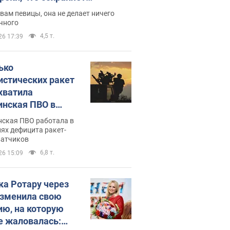
дость, ведь у нее нет детей
вам певицы, она не делает ничего
чного
4,5 т.
26 17:39
ько
истических ракет
хватила
инская ПВО в
: в Минобороны
нская ПВО работала в
али цифру
ях дефицита ракет-
ватчиков
6,8 т.
26 15:09
ка Ротару через
изменила свою
ию, на которую
е жаловалась: