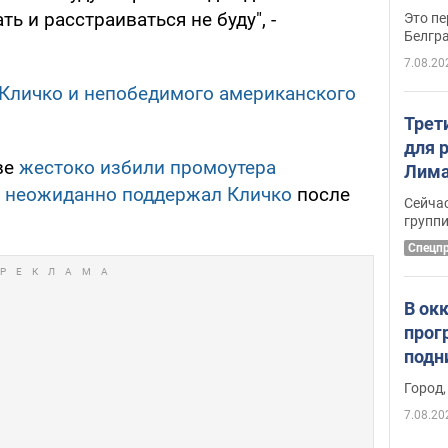
ть и расстраиваться не буду", -
Это пе
Белгр
7.08.20
Кличко и непобедимого американского
Трет
для 
ве
жестоко избили промоутера
Лима
р
неожиданно поддержал Кличко
после
крит
Сейчас
удал
групп
Спецп
В ок
прог
подн
виде
Город,
7.08.20