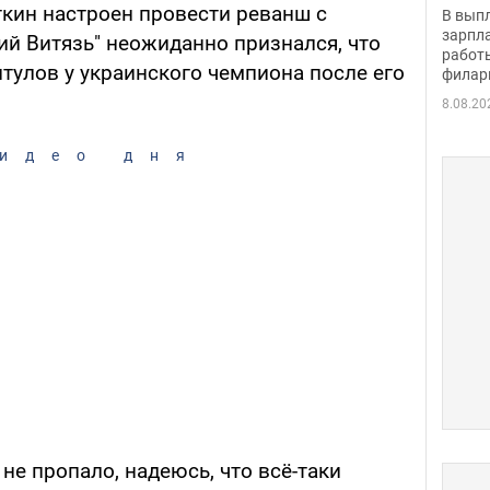
скол
кин настроен провести реванш с
В вып
певи
зарпла
ий Витязь" неожиданно признался, что
работ
титулов у украинского чемпиона после его
филар
8.08.20
идео дня
не пропало, надеюсь, что всё-таки