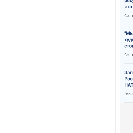
рес
кто
дик
Серг
"Мы
худ
сто
отч
Серг
рак
Зап
Рос
НАТ
Леон