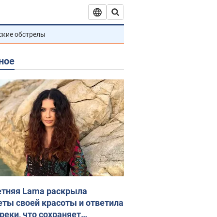
ские обстрелы
ное
етняя Lama раскрыла
еты своей красоты и ответила
реки, что сохраняет