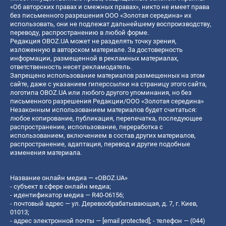
«Об авторских правах и смежных правах», никто не имеет права
без письменного разрешения ООО «Золотая середина» их
использовать, они не подлежат дальнейшему воспроизводству,
переводу, распространению в любой форме.
Редакция OBOZ.UA может не разделять точку зрения,
изложенную в авторском материале. За достоверность
информации, размещенной в рекламных материалах,
ответственность несет рекламодатель.
Запрещено использование материалов размещенных на этом
сайте, даже с указанием гиперссылки на страницу этого сайта,
логотипа OBOZ.UA или любого другого упоминания, но без
письменного разрешения Редакции/ООО «Золотая середина»
Незаконным использованием материалов будет считаться:
любое копирование, публикация, перепечатка, последующее
распространение, использование, переработка с
использованием, включением в состав других материалов,
распространение, адаптация, перевод и другие подобные
изменения материала.
Название онлайн медиа — «OBOZ.UA»
- субъект в сфере онлайн медиа;
- идентификатор медиа — R40-06156;
- почтовый адрес — ул. Деревообрабатывающая, д. 7, г. Киев,
01013;
- адрес электронной почты —
[email protected]
; - телефон — (044)