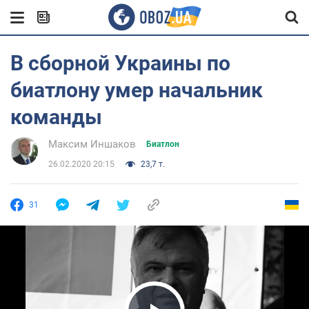
В сборной Украины по
биатлону умер начальник
команды
Максим Иншаков
Биатлон
26.02.2020 20:15
23,7 т.
31