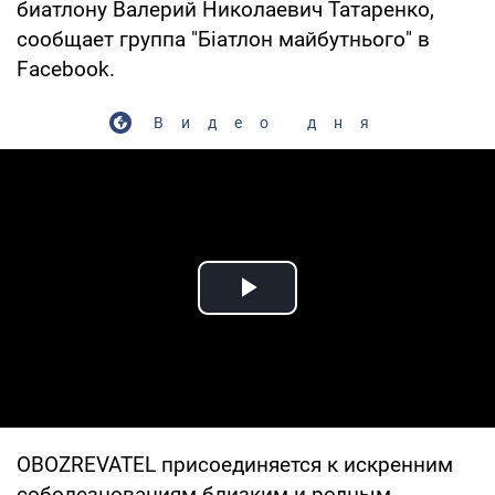
биатлону Валерий Николаевич Татаренко,
сообщает группа "Біатлон майбутнього" в
Facebook.
Видео дня
Play Video
OBOZREVATEL присоединяется к искренним
соболезнованиям близким и родным