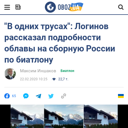
"В одних трусах": Логинов
рассказал подробности
облавы на сборную России
по биатлону
Максим Иншаков
Биатлон
22.02.2020 10:25
22,7 т.
65