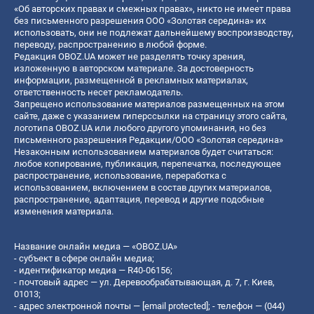
«Об авторских правах и смежных правах», никто не имеет права
без письменного разрешения ООО «Золотая середина» их
использовать, они не подлежат дальнейшему воспроизводству,
переводу, распространению в любой форме.
Редакция OBOZ.UA может не разделять точку зрения,
изложенную в авторском материале. За достоверность
информации, размещенной в рекламных материалах,
ответственность несет рекламодатель.
Запрещено использование материалов размещенных на этом
сайте, даже с указанием гиперссылки на страницу этого сайта,
логотипа OBOZ.UA или любого другого упоминания, но без
письменного разрешения Редакции/ООО «Золотая середина»
Незаконным использованием материалов будет считаться:
любое копирование, публикация, перепечатка, последующее
распространение, использование, переработка с
использованием, включением в состав других материалов,
распространение, адаптация, перевод и другие подобные
изменения материала.
Название онлайн медиа — «OBOZ.UA»
- субъект в сфере онлайн медиа;
- идентификатор медиа — R40-06156;
- почтовый адрес — ул. Деревообрабатывающая, д. 7, г. Киев,
01013;
- адрес электронной почты —
[email protected]
; - телефон — (044)