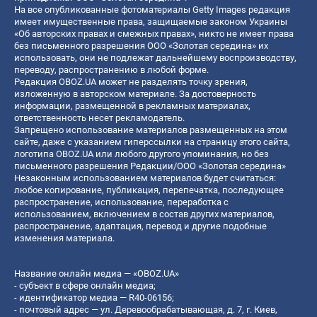
На все опубликованные фотоматериалы Getty Images редакция
имеет имущественные права, защищаемые законом Украины
«Об авторских правах и смежных правах», никто не имеет права
без письменного разрешения ООО «Золотая середина» их
использовать, они не подлежат дальнейшему воспроизводству,
переводу, распространению в любой форме.
Редакция OBOZ.UA может не разделять точку зрения,
изложенную в авторском материале. За достоверность
информации, размещенной в рекламных материалах,
ответственность несет рекламодатель.
Запрещено использование материалов размещенных на этом
сайте, даже с указанием гиперссылки на страницу этого сайта,
логотипа OBOZ.UA или любого другого упоминания, но без
письменного разрешения Редакции/ООО «Золотая середина»
Незаконным использованием материалов будет считаться:
любое копирование, публикация, перепечатка, последующее
распространение, использование, переработка с
использованием, включением в состав других материалов,
распространение, адаптация, перевод и другие подобные
изменения материала.
Название онлайн медиа — «OBOZ.UA»
- субъект в сфере онлайн медиа;
- идентификатор медиа — R40-06156;
- почтовый адрес — ул. Деревообрабатывающая, д. 7, г. Киев,