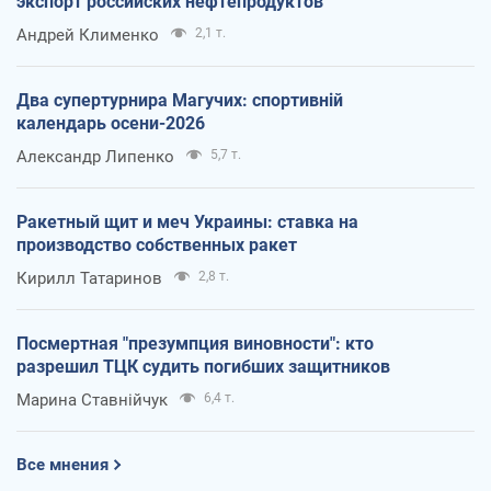
экспорт российских нефтепродуктов
Андрей Клименко
2,1 т.
Два супертурнира Магучих: спортивній
календарь осени-2026
Александр Липенко
5,7 т.
Ракетный щит и меч Украины: ставка на
производство собственных ракет
Кирилл Татаринов
2,8 т.
Посмертная "презумпция виновности": кто
разрешил ТЦК судить погибших защитников
Марина Ставнійчук
6,4 т.
Все мнения