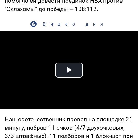
помогло ей довести поединок НБА против
"Оклахомы" до победы – 108:112.
Видео дня
Play Video
Наш соотечественник провел на площадке 21
минуту, набрав 11 очков (4/7 двухочковых,
3/3 штрафных), 11 подборов и 1 блок-шот при