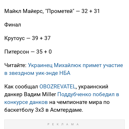
Майкл Майерс, "Прометей" — 32 + 31
Финал
Крутоус — 39 + 37
Питерсон — 35 + 0
Читайте:
Украинец Михайлюк примет участие
в звездном уик-энде НБА
Как сообщал
OBOZREVATEL
, украинский
данкер Вадим Miller
Поддубченко
победил в
конкурсе данков
на чемпионате мира по
баскетболу 3х3 в Асмтердаме.