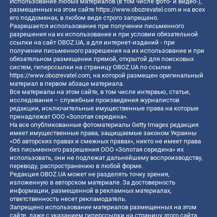
Использование любых материалов (в том числе фото- и видео-),
размещенных на этом сайте
https://www.obozrevatel.com
и на всех
его поддоменах, в любом виде строго запрещено.
Разрешается использование при получении письменного
разрешения на их использование и при условии обязательной
ссылки на сайт OBOZ.UA, а для интернет-изданий - при
получении письменного разрешения на их использование и при
обязательном размещении прямой, открытой для поисковых
систем, гиперссылки на страницу OBOZ.UA по ссылке
https://www.obozrevatel.com
, на которой размещен оригинальный
материал в первом абзаце материала.
Все материалы на этом сайте, в том числе интервью, статьи,
исследования – служебные произведения журналистов
редакции, исключительные имущественные права на которые
принадлежат ООО «Золотая середина».
На все опубликованные фотоматериалы Getty Images редакция
имеет имущественные права, защищаемые законом Украины
«Об авторских правах и смежных правах», никто не имеет права
без письменного разрешения ООО «Золотая середина» их
использовать, они не подлежат дальнейшему воспроизводству,
переводу, распространению в любой форме.
Редакция OBOZ.UA может не разделять точку зрения,
изложенную в авторском материале. За достоверность
информации, размещенной в рекламных материалах,
ответственность несет рекламодатель.
Запрещено использование материалов размещенных на этом
сайте, даже с указанием гиперссылки на страницу этого сайта,