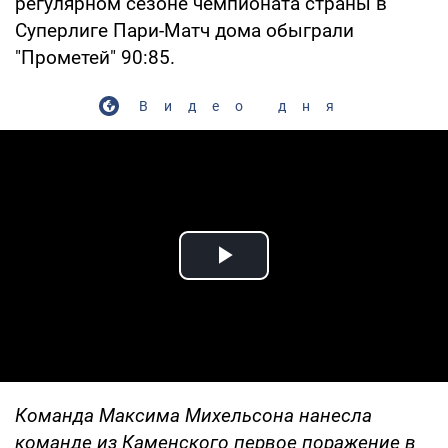
регулярном сезоне чемпионата страны в
Суперлиге Пари-Матч дома обыграли
"Прометей" 90:85.
Видео дня
Play Video
Команда Максима Михельсона нанесла
команде из Каменского первое поражение в