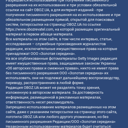
Разрешается использование при получении письменного
разрешения на их использование и при условии обязательной
ссылки на сайт OBOZ.UA, а для интернет-изданий - при
получении письменного разрешения на их использование и при
обязательном размещении прямой, открытой для поисковых
систем, гиперссылки на страницу OBOZ.UA по ссылке
https://www.obozrevatel.com
, на которой размещен оригинальный
материал в первом абзаце материала.
Все материалы на этом сайте, в том числе интервью, статьи,
исследования – служебные произведения журналистов
редакции, исключительные имущественные права на которые
принадлежат ООО «Золотая середина».
На все опубликованные фотоматериалы Getty Images редакция
имеет имущественные права, защищаемые законом Украины
«Об авторских правах и смежных правах», никто не имеет права
без письменного разрешения ООО «Золотая середина» их
использовать, они не подлежат дальнейшему воспроизводству,
переводу, распространению в любой форме.
Редакция OBOZ.UA может не разделять точку зрения,
изложенную в авторском материале. За достоверность
информации, размещенной в рекламных материалах,
ответственность несет рекламодатель.
Запрещено использование материалов размещенных на этом
сайте, даже с указанием гиперссылки на страницу этого сайта,
логотипа OBOZ.UA или любого другого упоминания, но без
письменного разрешения Редакции/ООО «Золотая середина»
Незаконным использованием материалов будет считаться: