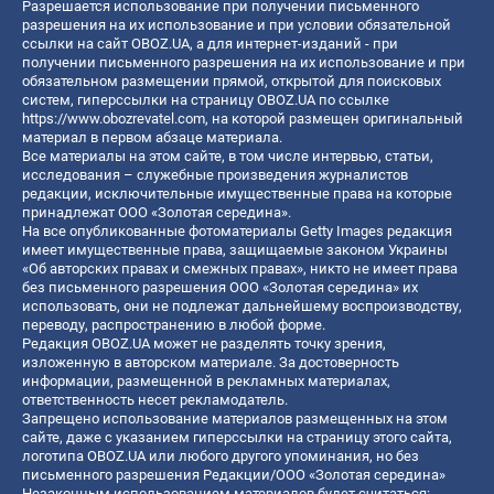
Разрешается использование при получении письменного
разрешения на их использование и при условии обязательной
ссылки на сайт OBOZ.UA, а для интернет-изданий - при
получении письменного разрешения на их использование и при
обязательном размещении прямой, открытой для поисковых
систем, гиперссылки на страницу OBOZ.UA по ссылке
https://www.obozrevatel.com
, на которой размещен оригинальный
материал в первом абзаце материала.
Все материалы на этом сайте, в том числе интервью, статьи,
исследования – служебные произведения журналистов
редакции, исключительные имущественные права на которые
принадлежат ООО «Золотая середина».
На все опубликованные фотоматериалы Getty Images редакция
имеет имущественные права, защищаемые законом Украины
«Об авторских правах и смежных правах», никто не имеет права
без письменного разрешения ООО «Золотая середина» их
использовать, они не подлежат дальнейшему воспроизводству,
переводу, распространению в любой форме.
Редакция OBOZ.UA может не разделять точку зрения,
изложенную в авторском материале. За достоверность
информации, размещенной в рекламных материалах,
ответственность несет рекламодатель.
Запрещено использование материалов размещенных на этом
сайте, даже с указанием гиперссылки на страницу этого сайта,
логотипа OBOZ.UA или любого другого упоминания, но без
письменного разрешения Редакции/ООО «Золотая середина»
Незаконным использованием материалов будет считаться: