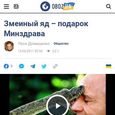
Змеиный яд – подарок
Минздрава
Леся Домащенко
Общество
14.06.2011 00:53
3,2 т.
0