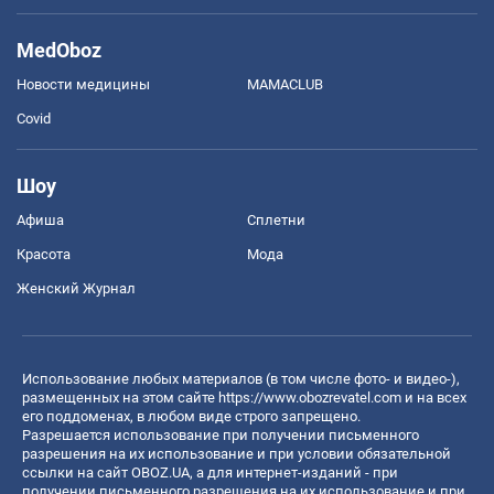
MedOboz
Новости медицины
MAMACLUB
Covid
Шоу
Афиша
Сплетни
Красота
Мода
Женский Журнал
Использование любых материалов (в том числе фото- и видео-),
размещенных на этом сайте
https://www.obozrevatel.com
и на всех
его поддоменах, в любом виде строго запрещено.
Разрешается использование при получении письменного
разрешения на их использование и при условии обязательной
ссылки на сайт OBOZ.UA, а для интернет-изданий - при
получении письменного разрешения на их использование и при