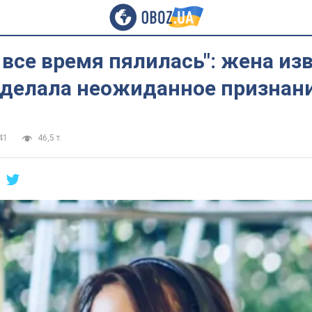
о все время пялилась": жена из
сделала неожиданное признан
41
46,5 т.