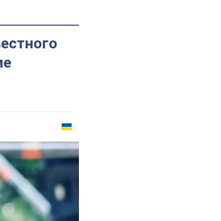
вестного
ие