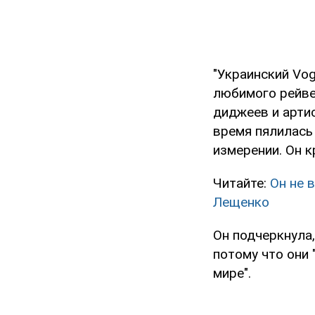
"Украинский Vog
любимого рейве
диджеев и артист
время пялилась
измерении. Он к
Читайте:
Он не 
Лещенко
Он подчеркнула,
потому что они
мире".