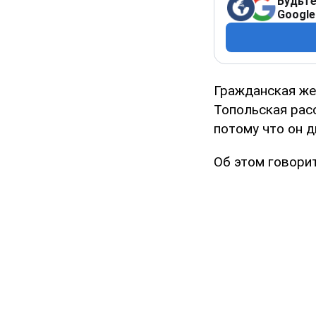
Будьте
Google
Гражданская же
Топольская расс
потому что он д
Об этом говорит