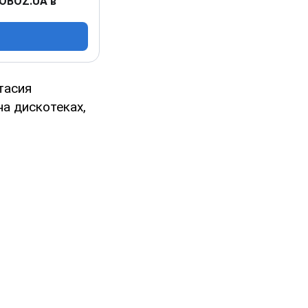
 OBOZ.UA в
тасия
на дискотеках,