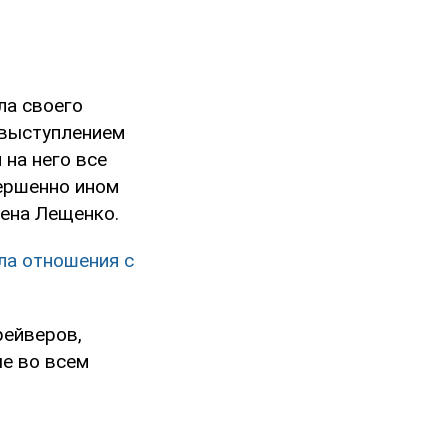
ла своего
 выступлением
я на него все
вершенно ином
жена Лещенко.
ала отношения с
рейверов,
ые во всем