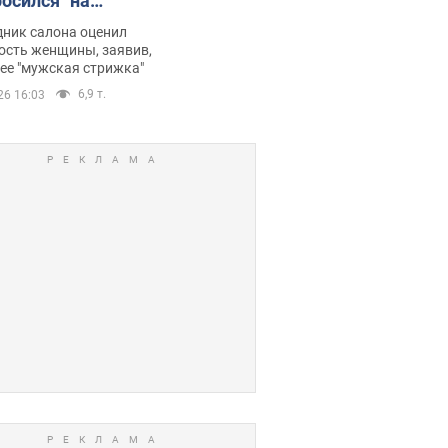
росился" на
ину после
дник салона оценил
отерапии,
ость женщины, заявив,
нее "мужская стрижка"
орелся скандал.
6,9 т.
26 16:03