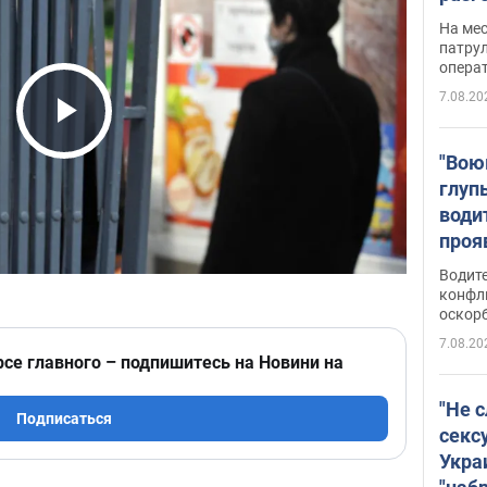
марш
На ме
адми
патрул
опера
Виде
7.08.20
Play Video
"Вою
глуп
води
проя
укра
Водите
попла
конфл
оскорб
Виде
7.08.20
рсе главного – подпишитесь на Новини на
"Не 
Подписаться
секс
Укра