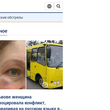
ские обстрелы
ное
ьвове женщина
воцировала конфликт,
оваривая на русском языке в