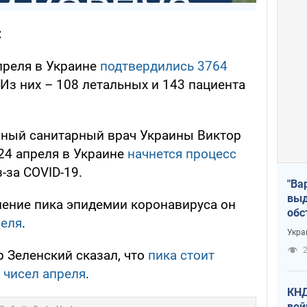
:
преля в Украине
подтвердились 3764
 Из них – 108 летальных и 143 пациента
вный санитарный врач Украины Виктор
24 апреля в Украине
начнется процесс
-за COVID-19.
"Ва
выд
ление пика эпидемии коронавируса он
обс
реля
.
дро
Укра
офи
2
 Зеленский сказал, что
пика стоит
х чисел апреля
.
КНД
вой