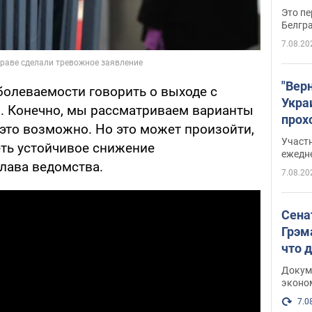
Это пе
Белгр
7.08.20
"Вер
болеваемости говорить о выходе с
Укра
. Конечно, мы рассматриваем варианты
прох
 это возможно. Но это может произойти,
плак
Участ
еть устойчивое снижение
ежедн
глава ведомства.
7.08.20
Сена
Грэм
что 
Докум
эконо
7.0