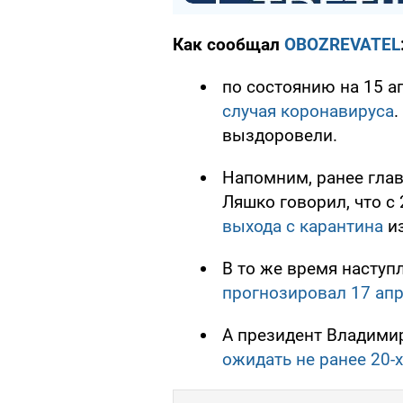
Как сообщал
OBOZREVATEL
по состоянию на 15 а
случая коронавируса
.
выздоровели.
Напомним, ранее гла
Ляшко говорил, что с 
выхода с карантина
из
В то же время наступ
прогнозировал 17 ап
А президент Владимир
ожидать не ранее 20-