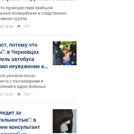
рутке: полиция составила
сто происшествия прибыли
нистративный протокол.
ьные полицейские и следственно-
тивная группа
о
7,4 т.
26 18:40
ют, потому что
ы": в Черновцах
тель автобуса
вил неуважение к
инским военным и
ля уволили после
тился за это.
икта с пассажирами и
лений в адрес военных
о
7,6 т.
26 15:47
следит за
уальностью": в
ине консультант