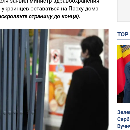
реля заявил министр здравоохранения
 украинцев оставаться на Пасху дома
оскролльте страницу до конца).
TO
Зеле
Серб
Вучи