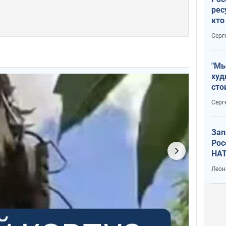
рес
кто
дик
Серг
"Мы
худ
сто
отч
Серг
рак
Зап
Рос
НАТ
Леон