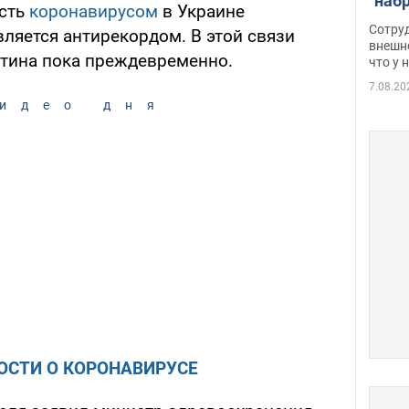
"наб
ость
коронавирусом
в Украине
женщ
Сотру
является антирекордом. В этой связи
хими
внешн
нтина пока преждевременно.
что у 
разг
Фото
7.08.20
идео дня
ОСТИ О КОРОНАВИРУСЕ