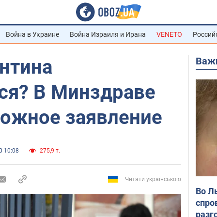
Война в Украине
Война Израиля и Ирана
VENETO
Россий
Важ
антина
ся? В Минздраве
вожное заявление
0 10:08
275,9 т.
Читати українською
Во Л
спро
разг