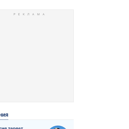
ения
сия теряет