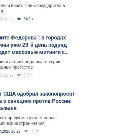
рвый визит главы государства в
ад
36,2 т.
26 19:07
ните Федорова": в городах
ины уже 23-й день подряд
одят массовые митинги с
атами. Фото и видео
ники акций продолжают серию
евных протестов
1,2 т.
26 20:22
т США одобрил законопроект
а о санкциях против России:
дальше
ент предусматривает новые
мические ограничения
3,0 т.
8.2026 20:29