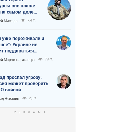
урсы вне плана:
 на самом деле
тует темп войны
7,4 т.
ей Мисюра
 уже переживали и
шее": Украине не
ит поддаваться
аянию из-за
7,4 т.
ей Марченко, эксперт
етного террора
ад проспал угрозу:
сия может проверить
О войной
2,0 т.
ид Невзлин