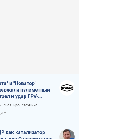
рта" и "Новатор"
ержали пулеметный
трел и удар FPV-
на, сохранив жизнь
инская Бронетехника
церу ВСУ
,4 т.
Р как катализатор
ны, или О новом этапе