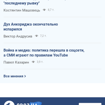
"последнему рывку"
Костянтин Машовець
8,7 т.
Дух Анкориджа окончательно
испарился
Виктор Андрусив
7,2 т.
Война и медиа: политика перешла в соцсети,
а СМИ играют по правилам YouTube
Павел Казарин
3,9 т.
Все мнения