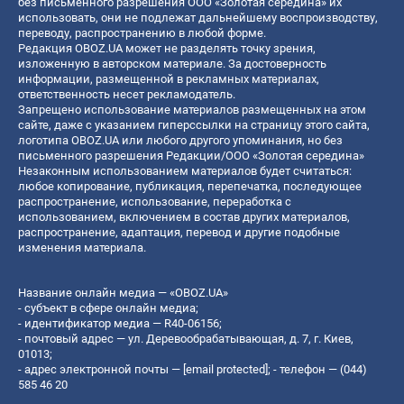
без письменного разрешения ООО «Золотая середина» их
использовать, они не подлежат дальнейшему воспроизводству,
переводу, распространению в любой форме.
Редакция OBOZ.UA может не разделять точку зрения,
изложенную в авторском материале. За достоверность
информации, размещенной в рекламных материалах,
ответственность несет рекламодатель.
Запрещено использование материалов размещенных на этом
сайте, даже с указанием гиперссылки на страницу этого сайта,
логотипа OBOZ.UA или любого другого упоминания, но без
письменного разрешения Редакции/ООО «Золотая середина»
Незаконным использованием материалов будет считаться:
любое копирование, публикация, перепечатка, последующее
распространение, использование, переработка с
использованием, включением в состав других материалов,
распространение, адаптация, перевод и другие подобные
изменения материала.
Название онлайн медиа — «OBOZ.UA»
- субъект в сфере онлайн медиа;
- идентификатор медиа — R40-06156;
- почтовый адрес — ул. Деревообрабатывающая, д. 7, г. Киев,
01013;
- адрес электронной почты —
[email protected]
; - телефон — (044)
585 46 20