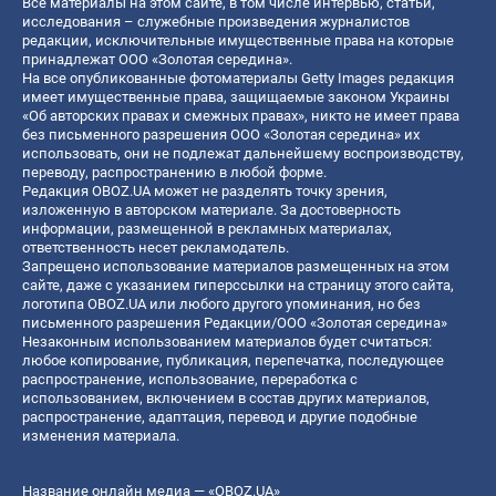
Все материалы на этом сайте, в том числе интервью, статьи,
исследования – служебные произведения журналистов
редакции, исключительные имущественные права на которые
принадлежат ООО «Золотая середина».
На все опубликованные фотоматериалы Getty Images редакция
имеет имущественные права, защищаемые законом Украины
«Об авторских правах и смежных правах», никто не имеет права
без письменного разрешения ООО «Золотая середина» их
использовать, они не подлежат дальнейшему воспроизводству,
переводу, распространению в любой форме.
Редакция OBOZ.UA может не разделять точку зрения,
изложенную в авторском материале. За достоверность
информации, размещенной в рекламных материалах,
ответственность несет рекламодатель.
Запрещено использование материалов размещенных на этом
сайте, даже с указанием гиперссылки на страницу этого сайта,
логотипа OBOZ.UA или любого другого упоминания, но без
письменного разрешения Редакции/ООО «Золотая середина»
Незаконным использованием материалов будет считаться:
любое копирование, публикация, перепечатка, последующее
распространение, использование, переработка с
использованием, включением в состав других материалов,
распространение, адаптация, перевод и другие подобные
изменения материала.
Название онлайн медиа — «OBOZ.UA»