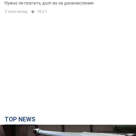
вынес неожиданное решение
Нужно ли платить долг из-за доначисления
3 часа назад
30,2 т.
TOP NEWS