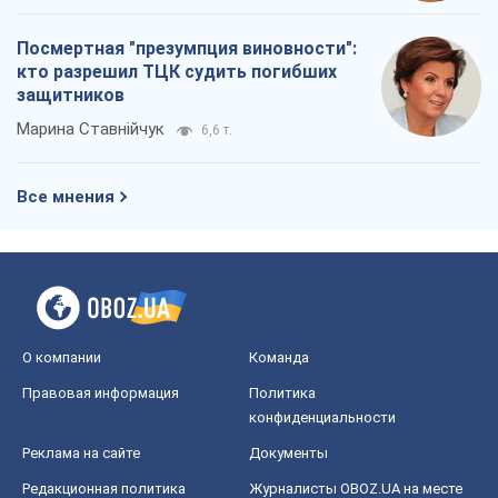
Блоги
Общество
Регионы Украины
Киев
Харьков
Запорожье
Днепр
Черкассы
Спорт
Футбол
Баскетбол
Хоккей
Бокс
Формула-1
Моя школа
ГДЗ
Учебники