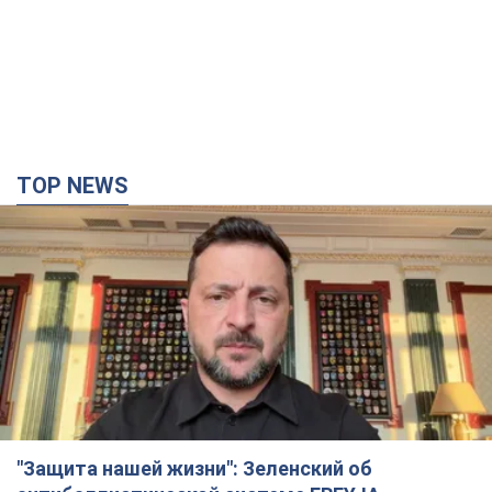
С 1 сентября украинским учителям повысят
зарплаты: Корецкий раскрыл подробности
Одновременно с повышением зарплат педагогам
правительство объявило об увеличении студенческих
стипендий
3 часа назад
2,3 т.
«Нам они тоже нужны»: Трамп ответил на
просьбу Зеленского о передаче Украине ракет
для Patriot
Американские запасы отдельных видов боеприпасов
ограничены
3 часа назад
495