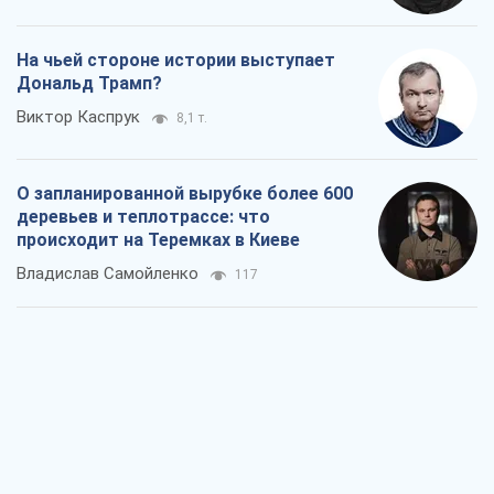
нефтепродуктов
Андрей Клименко
2,2 т.
Два супертурнира Магучих: спортивній
календарь осени-2026
Александр Липенко
6,1 т.
Ракетный щит и меч Украины: ставка
на производство собственных ракет
Кирилл Татаринов
2,9 т.
Посмертная "презумпция виновности":
кто разрешил ТЦК судить погибших
защитников
Марина Ставнійчук
6,6 т.