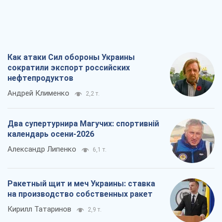
Все мнения
О компании
Команда
Правовая информация
Политика
конфиденциальности
Реклама на сайте
Документы
Редакционная политика
Журналисты OBOZ.UA на месте
событий
OBOZ.UA
Политика
Мир
Расследования