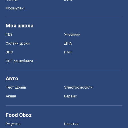
MedOboz
Новости медицины
MAMACLUB
Шоу
Афиша
Сплетни
Красота
Мода
Женский Журнал