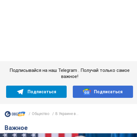
Супруга тяжелобольного Джо Байдена
назвала первый симптом, который
сигнализировал о его "агрессивном" раке
Сначала врачи не обратили на это должного внимания
6.08.2026 12:46
15,7 т.
Отпуск Леси Никитюк в Карпатах
обернулся скандалом: почему
ведущую несправедливо захейтили
Знаменитость вышла на прямую
коммуникацию в сети и расставила все точки
над "i"
10 часов назад
12,6 т.