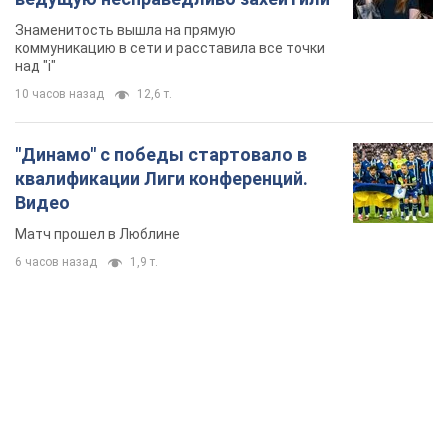
TOP NEWS
"Защита нашей жизни": Зеленский об
антибаллистической системе FREYJA,
санкциях против России и поддержке аграриев.
Видео
Европейские партнеры присоединяются к совместному
проекту
7 часов назад
61,9 т.