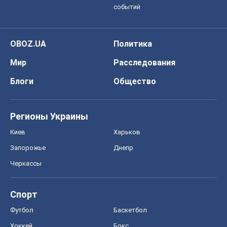
Онлайн уроки
ДПА
ЗНО
НМТ
СНГ решебники
Авто
Тест Драйв
Электромобили
Акции
Сервис
Food Oboz
Рецепты
Напитки
Диеты
Экономика
Рынки и компании
Mакроэкономика