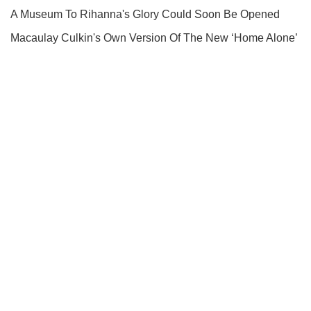
Подписывайся на наш Telegram . Получай только самое
важное!
Подписаться
Подписаться
Общество
В Украине в...
Важное