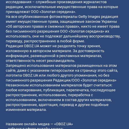
исследования – служебные произведения журналистов
редакции, исключительные имущественные права на которые
принадлежат ООО «Золотая середина».
На все опубликованные фотоматериалы Getty Images редакция
имеет имущественные права, защищаемые законом Украины
«Об авторских правах и смежных правах», никто не имеет права
без письменного разрешения ООО «Золотая середина» их
использовать, они не подлежат дальнейшему воспроизводству,
переводу, распространению в любой форме.
Редакция OBOZ.UA может не разделять точку зрения,
изложенную в авторском материале. За достоверность
информации, размещенной в рекламных материалах,
ответственность несет рекламодатель.
Запрещено использование материалов размещенных на этом
сайте, даже с указанием гиперссылки на страницу этого сайта,
логотипа OBOZ.UA или любого другого упоминания, но без
письменного разрешения Редакции/ООО «Золотая середина»
Незаконным использованием материалов будет считаться:
любое копирование, публикация, перепечатка, последующее
распространение, использование, переработка с
использованием, включением в состав других материалов,
распространение, адаптация, перевод и другие подобные
изменения материала.
Название онлайн медиа — «OBOZ.UA»
- субъект в сфере онлайн медиа;