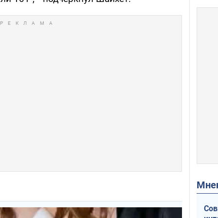
Мн
Сов