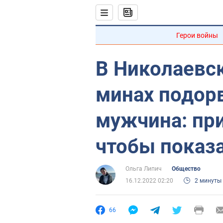
Герои войны
В Николаевск
минах подор
мужчина: при
чтобы показ
Ольга Липич
Общество
16.12.2022 02:20
2 минуты
66