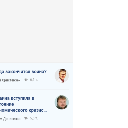
да закончится война?
6,5 т.
 Христензен
аина вступила в
тояние
номического кризиса.
ь ли свет в конце
5,6 т.
м Денисенко
неля?