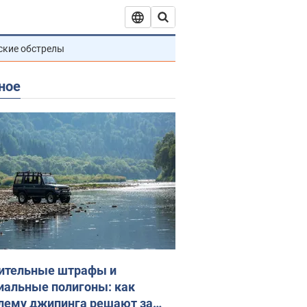
ские обстрелы
ное
ительные штрафы и
иальные полигоны: как
лему джипинга решают за