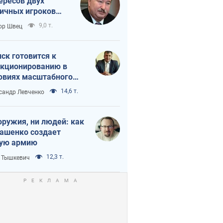
ересов двух
ичных игроков
 тайный план
9,0 т.
ор Швец
мпа и Путина?
ск готовится к
кционированию в
овиях масштабного
нного кризиса
14,6 т.
сандр Левченко
оружия, ни людей: как
ашенко создает
ую армию
12,3 т.
 Тышкевич