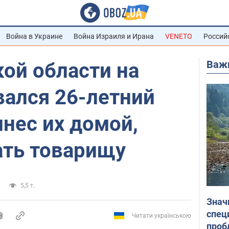
Война в Украине
Война Израиля и Ирана
VENETO
Россий
Важ
ой области на
вался 26-летний
нес их домой,
ать товарищу
5,5 т.
Знач
спец
Читати українською
проб