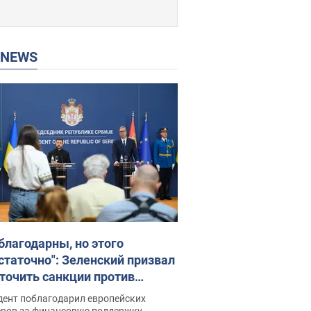
P NEWS
благодарны, но этого
статочно": Зеленский призвал
точить санкции против
ии
дент поблагодарил европейских
еров за финансовую поддержку