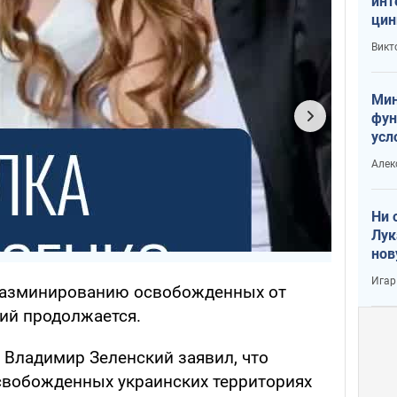
инт
цин
или
Викт
Тра
Мин
фун
усл
вое
Алек
Ни 
Лук
нов
Игар
 разминированию освобожденных от
ий продолжается.
 Владимир Зеленский заявил, что
свобожденных украинских территориях