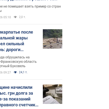
ицей
е не помешает взять пример со стран
ы
2,0 т.
26 05:10
икарпатье после
альной жары
ел сильный
нь: дороги
ратились в реки.
ода обрушилась на
о
-Франковскую область
ортный Буковель
24,1 т.
26 09:27
ине начислили
ыс. грн долга за
из-за показаний
правного счетчика: