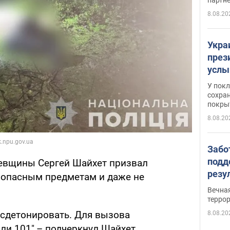
8.08.20
Укра
през
услы
слож
У пок
кото
сохра
покрыт
"зол
8.08.20
Забо
подд
евщины Сергей Шайхет призвал
резу
к опасным предметам и даже не
обла
Вечна
киев
терро
 сдетонировать. Для вызова
8.08.20
ли 101",– подчеркнул Шайхет.