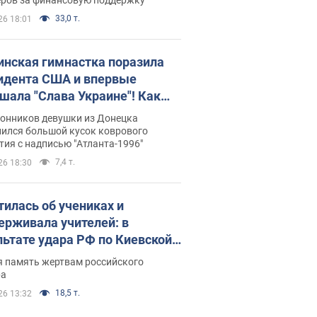
33,0 т.
26 18:01
инская гимнастка поразила
идента США и впервые
шала "Слава Украине"! Как
илась судьба Подкопаевой,
лонников девушки из Донецка
рая 30 лет назад завоевала
нился большой кусок коврового
ия с надписью "Атланта-1996"
ото" Олимпиады
7,4 т.
26 18:30
тилась об учениках и
ерживала учителей: в
льтате удара РФ по Киевской
сти погибли директор
я память жертвам российского
ского лицея, её муж и внук
ра
18,5 т.
26 13:32