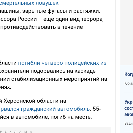
 смертельных ловушек
–
машины, зарытые фугасы и растяжки.
ссора России – еще один вид террора,
 противодействовать в течение
области
погибли четверо полицейских из
хранители подорвались на каскаде
Ког
ении стабилизационных мероприятий на
Юрий
иях.
й Херсонской области на
Укр
орвался гражданский автомобиль
. 55-
сос
эко
ся в автомобиле, погиб на месте.
Ест
Вади
тун