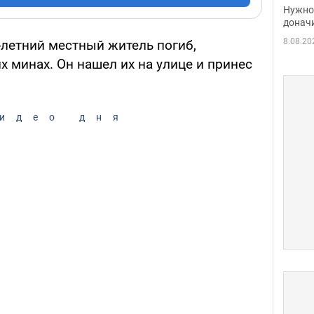
судь
Нужно 
неож
донач
8.08.20
-летний местный житель погиб,
 минах. Он нашел их на улице и принес
идео дня