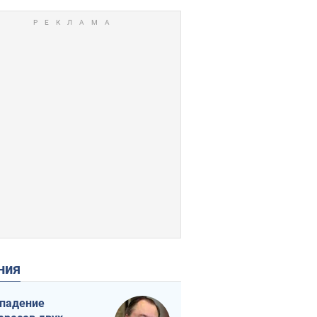
ения
падение