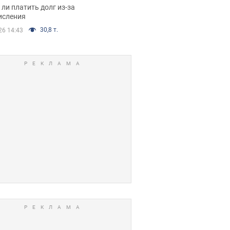
я вынес
ли платить долг из-за
иданное решение
исления
30,8 т.
26 14:43