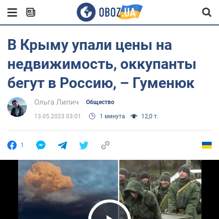
В Крыму упали цены на
недвижимость, оккупанты
бегут в Россию, – Гуменюк
Ольга Липич
Общество
13.05.2023 03:01
1 минута
12,0 т.
1