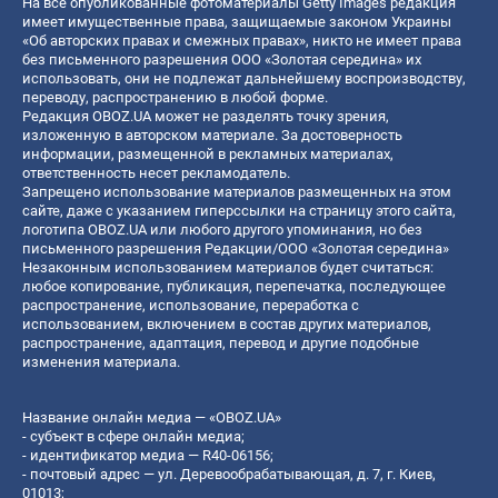
На все опубликованные фотоматериалы Getty Images редакция
имеет имущественные права, защищаемые законом Украины
«Об авторских правах и смежных правах», никто не имеет права
без письменного разрешения ООО «Золотая середина» их
использовать, они не подлежат дальнейшему воспроизводству,
переводу, распространению в любой форме.
Редакция OBOZ.UA может не разделять точку зрения,
изложенную в авторском материале. За достоверность
информации, размещенной в рекламных материалах,
ответственность несет рекламодатель.
Запрещено использование материалов размещенных на этом
сайте, даже с указанием гиперссылки на страницу этого сайта,
логотипа OBOZ.UA или любого другого упоминания, но без
письменного разрешения Редакции/ООО «Золотая середина»
Незаконным использованием материалов будет считаться:
любое копирование, публикация, перепечатка, последующее
распространение, использование, переработка с
использованием, включением в состав других материалов,
распространение, адаптация, перевод и другие подобные
изменения материала.
Название онлайн медиа — «OBOZ.UA»
- субъект в сфере онлайн медиа;
- идентификатор медиа — R40-06156;
- почтовый адрес — ул. Деревообрабатывающая, д. 7, г. Киев,
01013;