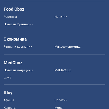
Food Oboz
Рецепты
Напитки
Новости Кулинарии
Экономика
Рынки и компании
Mакроэкономика
MedOboz
Новости медицины
MAMACLUB
Covid
Шоу
Афиша
Сплетни
Красота
Мода