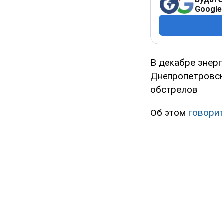
Google
В декабре энер
Днепропетровск
обстрелов
Об этом
говори