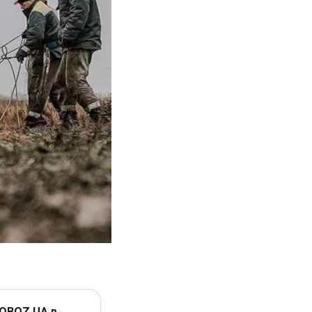
 OBOZ.UA в