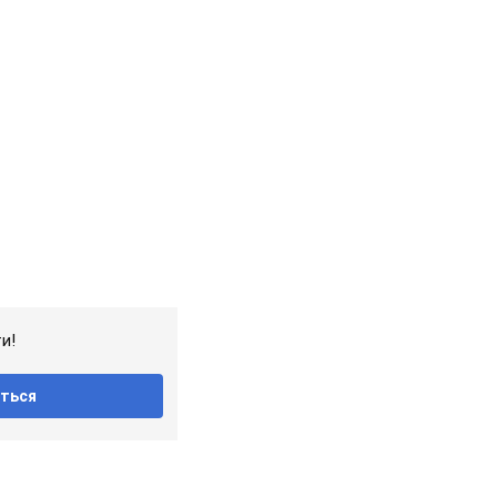
и!
ться