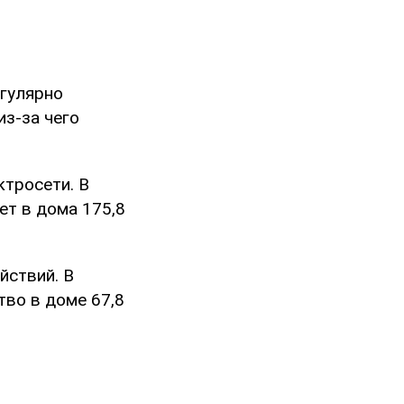
егулярно
из-за чего
ктросети. В
ет в дома 175,8
йствий. В
тво в доме 67,8