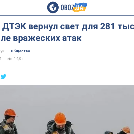
 ДТЭК вернул свет для 281 ты
ле вражеских атак
ук
Общество
4
14,0 т.