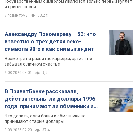
Государственным символом являются только первый куплет
и припев песни
7 годин тому
33,2 т.
Александру Пономареву – 53: что
известно о трех детях секс-
символа 90-х и как они выглядят
Несмотря на развитие карьеры, артист не
забывал о личном счастье
9.08.2026 04:01
9,9 т.
В ПриватБанке рассказали,
действительны ли доллары 1996
года: принимают ли обменники и
банки такие купюры
Что делать, если банки и обменники не
принимают старые доллары
9.08.2026 02:20
87,4 т.