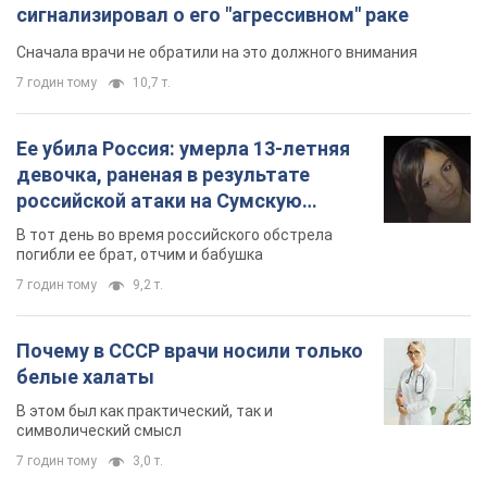
сигнализировал о его "агрессивном" раке
Сначала врачи не обратили на это должного внимания
7 годин тому
10,7 т.
Ее убила Россия: умерла 13-летняя
девочка, раненая в результате
российской атаки на Сумскую
область. Фото
В тот день во время российского обстрела
погибли ее брат, отчим и бабушка
7 годин тому
9,2 т.
Почему в СССР врачи носили только
белые халаты
В этом был как практический, так и
символический смысл
7 годин тому
3,0 т.