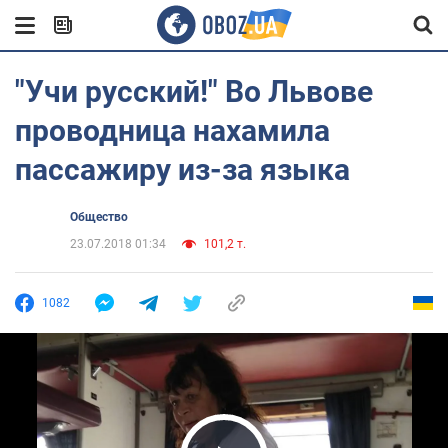
"Учи русский!" Во Львове
проводница нахамила
пассажиру из-за языка
Общество
23.07.2018 01:34
101,2 т.
1082