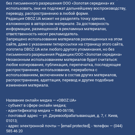
без письменного разрешения ООО «Золотая середина» их
использовать, они не подлежат дальнейшему воспроизводству,
переводу, распространению в любой форме.
Редакция OBOZ.UA может не разделять точку зрения,
изложенную в авторском материале. За достоверность
информации, размещенной в рекламных материалах,
ответственность несет рекламодатель.
Запрещено использование материалов размещенных на этом
сайте, даже с указанием гиперссылки на страницу этого сайта,
логотипа OBOZ.UA или любого другого упоминания, но без
письменного разрешения Редакции/ООО «Золотая середина»
Незаконным использованием материалов будет считаться:
любое копирование, публикация, перепечатка, последующее
распространение, использование, переработка с
использованием, включением в состав других материалов,
распространение, адаптация, перевод и другие подобные
изменения материала.
Название онлайн медиа — «OBOZ.UA»
- субъект в сфере онлайн медиа;
- идентификатор медиа — R40-06156;
- почтовый адрес — ул. Деревообрабатывающая, д. 7, г. Киев,
01013;
- адрес электронной почты —
[email protected]
; - телефон — (044)
585 46 20