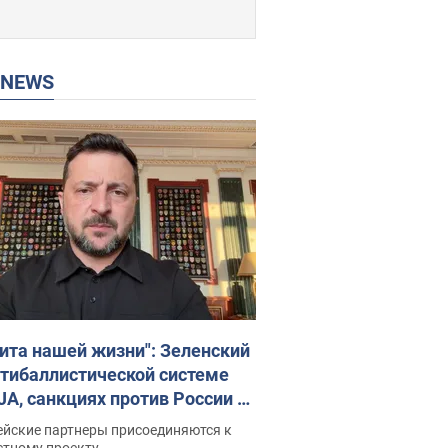
P NEWS
ита нашей жизни": Зеленский
нтибаллистической системе
JA, санкциях против России и
ержке аграриев. Видео
ейские партнеры присоединяются к
стному проекту