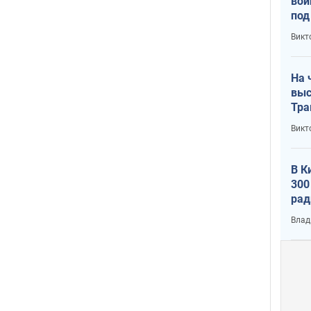
вой
под
кри
Викт
лог
На 
выс
Тра
Викт
В К
300
рад
воп
Влад