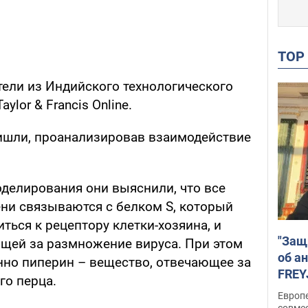
TO
тели из Индийского технологического
ylor & Francis Online.
ишли, проанализировав взаимодействие
делирования они выяснили, что все
ени связываются с белком S, который
ться к рецептору клетки-хозяина, и
"Защ
ющей за размножение вируса. При этом
об а
енно пиперин – вещество, отвечающее за
FREY
го перца.
подд
Европ
совме