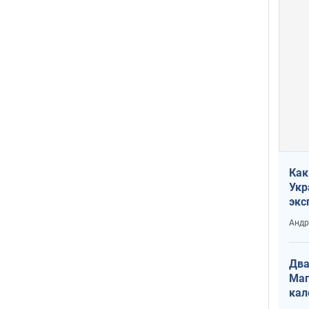
Как
Укр
экс
неф
Андр
Два
Маг
кал