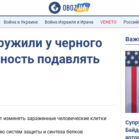
Война в Украине
Война Израиля и Ирана
VENETO
Россий
Важ
ружили у черного
бность подавлять
т изменять зараженные человеческие клетки
Супр
Байд
ю систем защиты и синтеза белков
кото