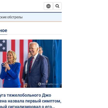
ские обстрелы
ное
уга тяжелобольного Джо
ена назвала первый симптом,
рый сигнализировал о его