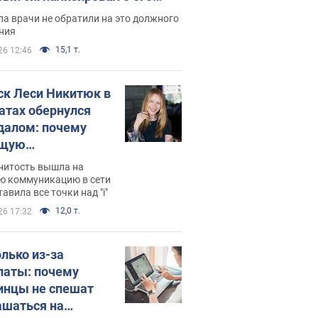
ессивном" раке
а врачи не обратили на это должного
ния
15,1 т.
26 12:46
ск Леси Никитюк в
атах обернулся
далом: почему
ущую
раведливо
нитость вышла на
йтили
ю коммуникацию в сети
тавила все точки над "i"
12,0 т.
26 17:32
олько из-за
латы: почему
инцы не спешат
ашаться на