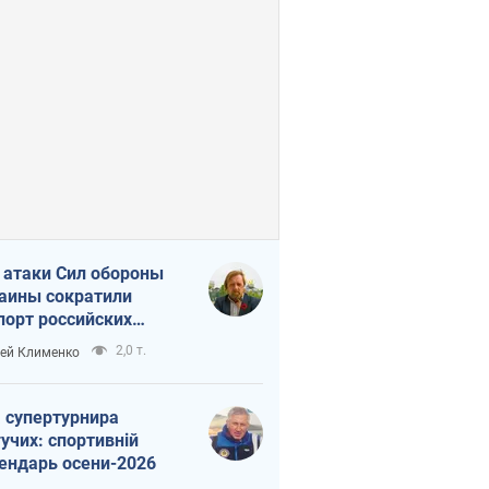
 атаки Сил обороны
аины сократили
порт российских
тепродуктов
2,0 т.
ей Клименко
 супертурнира
учих: спортивній
ендарь осени-2026