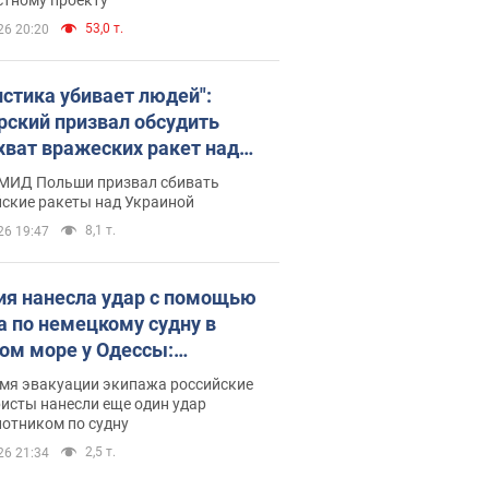
53,0 т.
26 20:20
истика убивает людей":
рский призвал обсудить
хват вражеских ракет над
иной
 МИД Польши призвал сбивать
йские ракеты над Украиной
8,1 т.
26 19:47
ия нанесла удар с помощью
а по немецкому судну в
ом море у Одессы:
обности
емя эвакуации экипажа российские
исты нанесли еще один удар
лотником по судну
2,5 т.
26 21:34