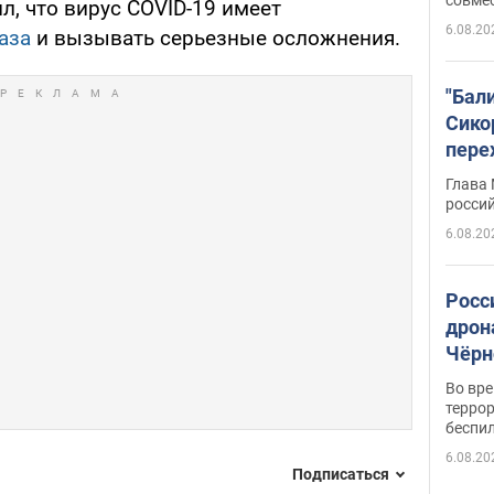
, что вирус COVID-19 имеет
6.08.20
аза
и вызывать серьезные осложнения.
"Бал
Сико
пере
Укра
Глава
росси
6.08.20
Росс
дрон
Чёрн
подр
Во вр
террор
беспи
6.08.20
Подписаться