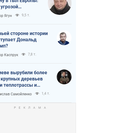
ну в тыл Европы:
 угрозой
тическая
9,5 т.
ор Ягун
истика
чьей стороне истории
тупает Дональд
мп?
7,8 т.
ор Каспрук
иеве вырубили более
 крупных деревьев
и теплотрассы и
реки Генплану
1,4 т.
ислав Самойленко