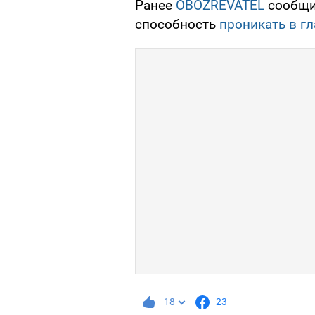
Ранее
OBOZREVATEL
сообщил
способность
проникать в гл
18
23