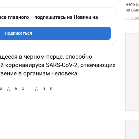
вака
Чего б
на рын
рсе главного – подпишитесь на Новини на
6.08.20
Подписаться
щееся в черном перце, способно
ей коронавируса SARS-CoV-2, отвечающих
вение в организм человека.
идео дня