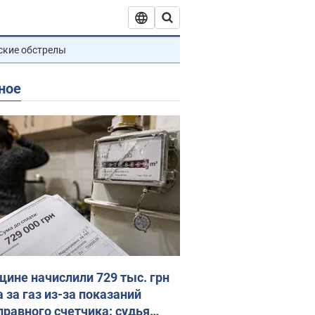
ские обстрелы
ное
ине начислили 729 тыс. грн
 за газ из-за показаний
правного счетчика: судья