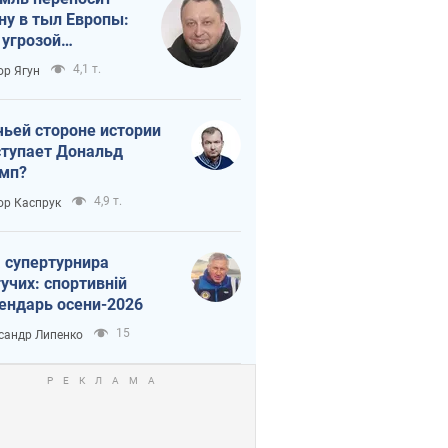
ну в тыл Европы:
 угрозой
тическая
4,1 т.
ор Ягун
истика
чьей стороне истории
тупает Дональд
мп?
4,9 т.
ор Каспрук
 супертурнира
учих: спортивній
ендарь осени-2026
15
сандр Липенко