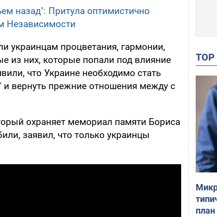
ем назад": Притула оптимистично
ем Независимости
и украинцам процветания, гармонии,
TO
ые из них, которые попали под влияние
вили, что Украине необходимо стать
 и вернуть прежние отношения между с
оторый охраняет мемориал памяти Бориса
били, заявил, что только украинцы
Микр
типи
план