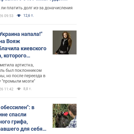
с неожиданное решение
ли платить долг из-за доначисления
12,6 т.
26 09:53
 Украина напала!"
на Вояж
блачила киевского
, которого
омбировали": он
метила артистка,
 русского не знал,
ель был поклонником
ы, но после переезда в
перь хочет
 "промыли мозги"
цида украинцев
8,8 т.
26 11:42
 обессилен": в
ине спасли
ного грифа,
авшего для себя