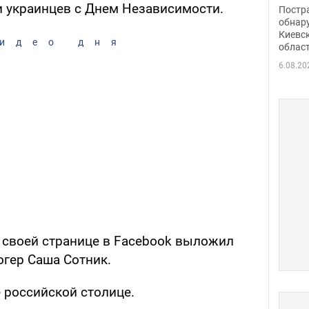
нети
 украинцев с Днем Независимости.
Постр
Фото
обнар
Киевс
идео дня
облас
6.08.20
 своей странице в Facebook выложил
огер Саша Сотник.
 российской столице.