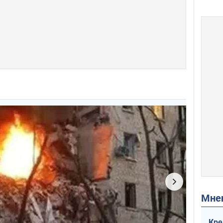
Мн
Кре