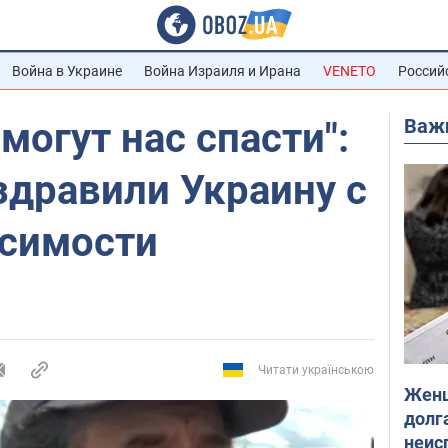
Война в Украине
Война Израиля и Ирана
VENETO
Россий
Важ
могут нас спасти":
здравили Украину с
симости
Читати українською
Женщ
долга
неис