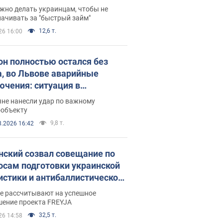
 деньги
жно делать украинцам, чтобы не
ачивать за "быстрый займ"
12,6 т.
26 16:00
он полностью остался без
а, во Львове аварийные
ючения: ситуация в
госистеме 6 августа
яне нанесли удар по важному
ообъекту
9,8 т.
8.2026 16:42
нский созвал совещание по
осам подготовки украинской
истики и антибаллистической
раммы FREYJA: какие
ве рассчитывают на успешное
ния готовятся
шение проекта FREYJA
32,5 т.
26 14:58