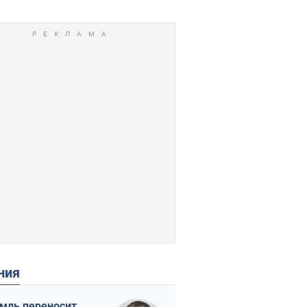
ения
мль переносит