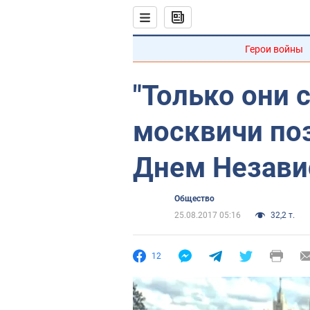
Герои войны
"Только они с
москвичи по
Днем Незави
Общество
25.08.2017 05:16
32,2 т.
12