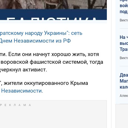
вой
под
кри
Викт
лог
ратскому народу Украины": сеть
На 
 Днем Независимости из РФ
выс
Тра
ти. Если они начнут хорошо жить, хотя
Викт
 воровской фашистской системой, тогда
дчеркнул активист.
Два
Маг
", жители оккупированного Крыма
кал
 Независимости.
Алек