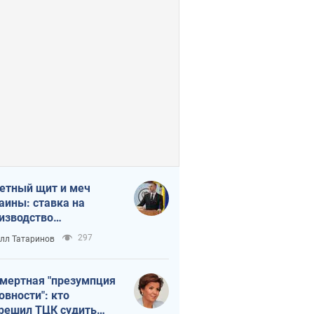
етный щит и меч
аины: ставка на
изводство
ственных ракет
297
лл Татаринов
мертная "презумпция
овности": кто
решил ТЦК судить