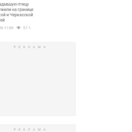
пичный маршрут.
адавшую птицу
ужили на границе
кой и Черкасской
тей
3,1 т.
26 11:09