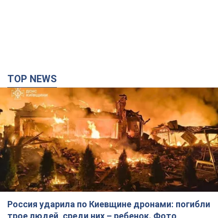
Россия ударила по Киевщине дронами: погибли
трое людей, среди них – ребенок. Фото
Также есть пострадавшие из-за атаки врага
2 часа назад
22,4 т.
"Верните Федорова": в городах Украины уже
23-й день подряд проходят массовые митинги
с плакатами. Фото и видео
Участники акций продолжают серию ежедневных протестов