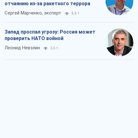
"Варта" и "Новатор" выдержали
пулеметный обстрел и удар FPV-дрона,
сохранив жизнь офицеру ВСУ
Украинская Бронетехника
3,4 т.
КНДР как катализатор войны, или О
новом этапе российско-