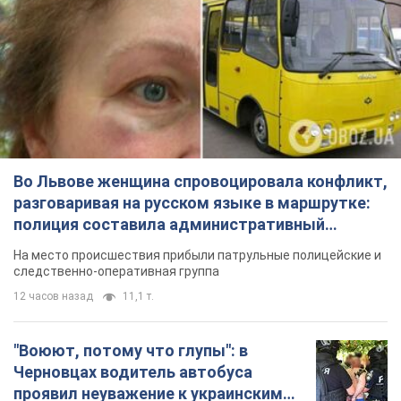
Во Львове женщина спровоцировала конфликт,
разговаривая на русском языке в маршрутке:
полиция составила административный
протокол. Видео
На место происшествия прибыли патрульные полицейские и
следственно-оперативная группа
12 часов назад
11,1 т.
"Воюют, потому что глупы": в
Черновцах водитель автобуса
проявил неуважение к украинским
военным и поплатился за это.
Водителя уволили после конфликта с
Видео
пассажирами и оскорблений в адрес военных
7.08.2026 15:47
9,4 т.
"Не следит за сексуальностью": в
Киеве консультант салона красоты
оскорбил женщину после