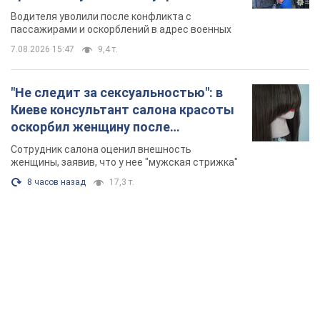
химиотерапии, разгорелся скандал.
Сотрудник салона оценил внешность
Фото
женщины, заявив, что у нее "мужская стрижка"
8 часов назад
17,3 т.
TOP NEWS