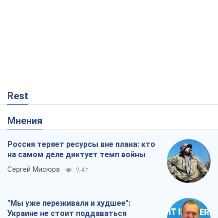
Мнения
Россия теряет ресурсы вне плана: кто
на самом деле диктует темп войны
Сергей Мисюра
9,4 т.
"Мы уже переживали и худшее":
Украине не стоит поддаваться
отчаянию из-за ракетного террора
Сергей Марченко, эксперт
8,6 т.
Запад проспал угрозу: Россия может
проверить НАТО войной
Леонид Невзлин
3,6 т.