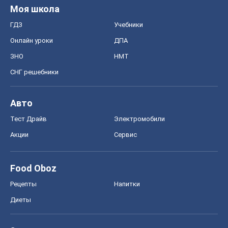
Авто
Тест Драйв
Электромобили
Акции
Сервис
Food Oboz
Рецепты
Напитки
Диеты
Экономика
Рынки и компании
Mакроэкономика
MedOboz
Новости медицины
MAMACLUB