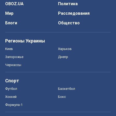
Запорожье
Днепр
Черкассы
Спорт
Футбол
Баскетбол
Хоккей
Бокс
Формула-1
Моя школа
ГДЗ
Учебники
Онлайн уроки
ДПА
ЗНО
НМТ
СНГ решебники