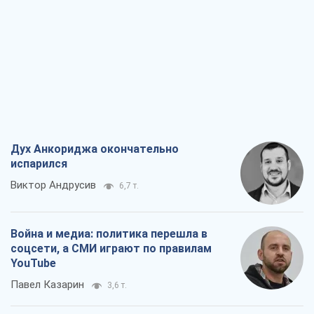
Дух Анкориджа окончательно
испарился
Виктор Андрусив
6,7 т.
Война и медиа: политика перешла в
соцсети, а СМИ играют по правилам
YouTube
Павел Казарин
3,6 т.
В плену собственных мифов: как
Константиновка стала главной
идеологической ловушкой для
российских оккупантов
Дмитрий Снегирев
7,3 т.
Рекрутинг: обновленный и, похоже,
полезный вражеский опыт, или
Диалектика требовательной трусости