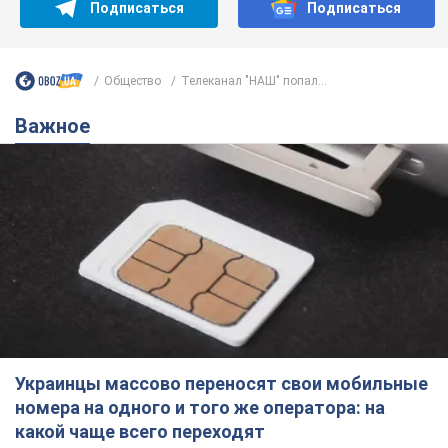
Украинцы массово переносят свои мобильные
номера на одного и того же оператора: на
какой чаще всего переходят
Мобильные тарифы достигли критического предела
10 годин тому
63,4 т.
Украинцев планируют отселять из
квартир: "слуга народа" рассказала,
кто будет принимать решение о
сносе домов
Зачем жилища украинцев хотят сносить