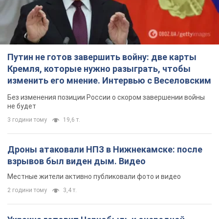
Без изменения позиции России о скором завершении войны
не будет
3 години тому
19,6 т.
Дроны атаковали НПЗ в Нижнекамске: после
взрывов был виден дым. Видео
Местные жители активно публиковали фото и видео
2 години тому
3,4 т.
Украина готовит Чернобыль к очередной
попытке вторжения со стороны России –
медиа
Журналисты рассказали, что происходит в зоне
5 годин тому
16,2 т.