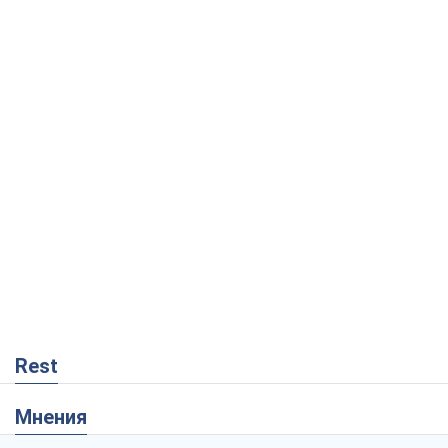
Rest
Мнения
Скрытая мобилизация и провокации
против Польши и стран Балтии: что
стоит за новыми планами Кремля
Вадим Денисенко
276
Украинский парадокс, или Почему у
Путина ничего не получилось с
Украиной