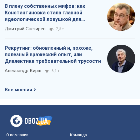
Александр Кирш
6,1 т.
Все мнения
О компании
Команда
Правовая информация
Политика
конфиденциальности
Реклама на сайте
Документы
Редакционная политика
Журналисты OBOZ.UA на месте
событий
OBOZ.UA
Политика