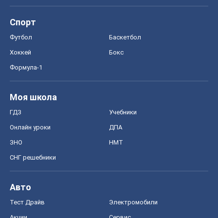
Моя школа
ГДЗ
Учебники
Онлайн уроки
ДПА
ЗНО
НМТ
СНГ решебники
Авто
Тест Драйв
Электромобили
Акции
Сервис
Food Oboz
Рецепты
Напитки
Диеты
Экономика