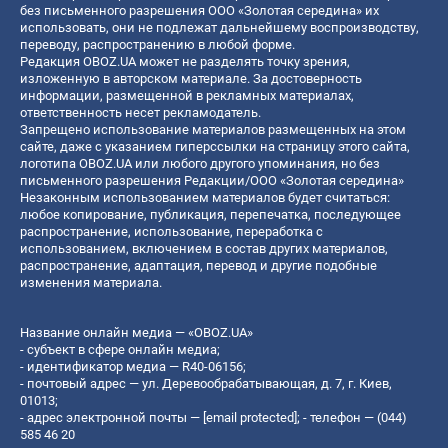
без письменного разрешения ООО «Золотая середина» их
использовать, они не подлежат дальнейшему воспроизводству,
переводу, распространению в любой форме.
Редакция OBOZ.UA может не разделять точку зрения,
изложенную в авторском материале. За достоверность
информации, размещенной в рекламных материалах,
ответственность несет рекламодатель.
Запрещено использование материалов размещенных на этом
сайте, даже с указанием гиперссылки на страницу этого сайта,
логотипа OBOZ.UA или любого другого упоминания, но без
письменного разрешения Редакции/ООО «Золотая середина»
Незаконным использованием материалов будет считаться:
любое копирование, публикация, перепечатка, последующее
распространение, использование, переработка с
использованием, включением в состав других материалов,
распространение, адаптация, перевод и другие подобные
изменения материала.
Название онлайн медиа — «OBOZ.UA»
- субъект в сфере онлайн медиа;
- идентификатор медиа — R40-06156;
- почтовый адрес — ул. Деревообрабатывающая, д. 7, г. Киев,
01013;
- адрес электронной почты —
[email protected]
; - телефон — (044)
585 46 20