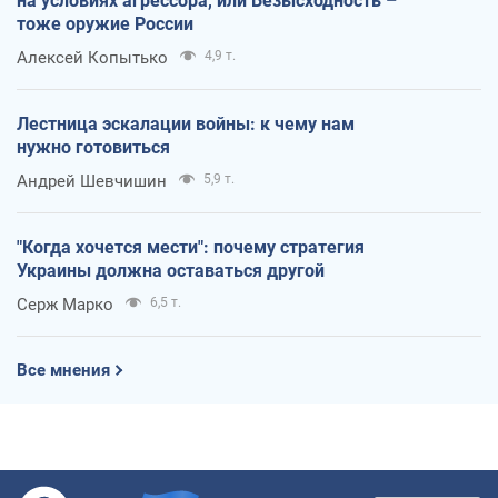
на условиях агрессора, или Безысходность –
тоже оружие России
Алексей Копытько
4,9 т.
Лестница эскалации войны: к чему нам
нужно готовиться
Андрей Шевчишин
5,9 т.
"Когда хочется мести": почему стратегия
Украины должна оставаться другой
Серж Марко
6,5 т.
Все мнения