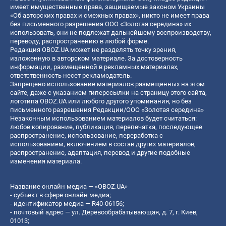
имеет имущественные права, защищаемые законом Украины
«Об авторских правах и смежных правах», никто не имеет права
без письменного разрешения ООО «Золотая середина» их
использовать, они не подлежат дальнейшему воспроизводству,
переводу, распространению в любой форме.
Редакция OBOZ.UA может не разделять точку зрения,
изложенную в авторском материале. За достоверность
информации, размещенной в рекламных материалах,
ответственность несет рекламодатель.
Запрещено использование материалов размещенных на этом
сайте, даже с указанием гиперссылки на страницу этого сайта,
логотипа OBOZ.UA или любого другого упоминания, но без
письменного разрешения Редакции/ООО «Золотая середина»
Незаконным использованием материалов будет считаться:
любое копирование, публикация, перепечатка, последующее
распространение, использование, переработка с
использованием, включением в состав других материалов,
распространение, адаптация, перевод и другие подобные
изменения материала.
Название онлайн медиа — «OBOZ.UA»
- субъект в сфере онлайн медиа;
- идентификатор медиа — R40-06156;
- почтовый адрес — ул. Деревообрабатывающая, д. 7, г. Киев,
01013;