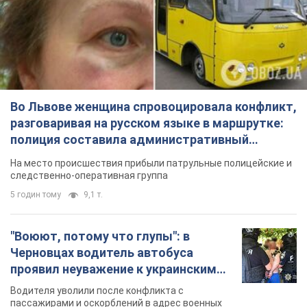
Во Львове женщина спровоцировала конфликт,
разговаривая на русском языке в маршрутке:
полиция составила административный
протокол. Видео
На место происшествия прибыли патрульные полицейские и
следственно-оперативная группа
5 годин тому
9,1 т.
"Воюют, потому что глупы": в
Черновцах водитель автобуса
проявил неуважение к украинским
военным и поплатился за это.
Водителя уволили после конфликта с
Видео
пассажирами и оскорблений в адрес военных