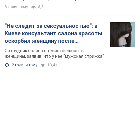
8 годин тому
8,3 т.
"Не следит за сексуальностью": в
Киеве консультант салона красоты
оскорбил женщину после
химиотерапии, разгорелся скандал.
Сотрудник салона оценил внешность
Фото
женщины, заявив, что у нее "мужская стрижка"
2 години тому
10,4 т.