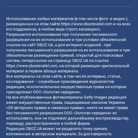
Использование любых материалов (в том числе фото- и видео-),
размещенных на этом сайте
https://www.obozrevatel.com
и на всех
его поддоменах, в любом виде строго запрещено.
Разрешается использование при получении письменного
разрешения на их использование и при условии обязательной
ссылки на сайт OBOZ.UA, а для интернет-изданий - при
получении письменного разрешения на их использование и при
обязательном размещении прямой, открытой для поисковых
систем, гиперссылки на страницу OBOZ.UA по ссылке
https://www.obozrevatel.com
, на которой размещен оригинальный
материал в первом абзаце материала.
Все материалы на этом сайте, в том числе интервью, статьи,
исследования – служебные произведения журналистов
редакции, исключительные имущественные права на которые
принадлежат ООО «Золотая середина».
На все опубликованные фотоматериалы Getty Images редакция
имеет имущественные права, защищаемые законом Украины
«Об авторских правах и смежных правах», никто не имеет права
без письменного разрешения ООО «Золотая середина» их
использовать, они не подлежат дальнейшему воспроизводству,
переводу, распространению в любой форме.
Редакция OBOZ.UA может не разделять точку зрения,
изложенную в авторском материале. За достоверность