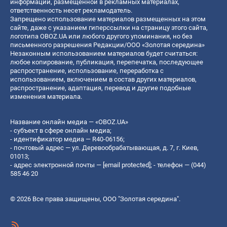
информации, размещенной в рекламных материалах,
ответственность несет рекламодатель.
Запрещено использование материалов размещенных на этом
сайте, даже с указанием гиперссылки на страницу этого сайта,
логотипа OBOZ.UA или любого другого упоминания, но без
письменного разрешения Редакции/ООО «Золотая середина»
Незаконным использованием материалов будет считаться:
любое копирование, публикация, перепечатка, последующее
распространение, использование, переработка с
использованием, включением в состав других материалов,
распространение, адаптация, перевод и другие подобные
изменения материала.
Название онлайн медиа — «OBOZ.UA»
- субъект в сфере онлайн медиа;
- идентификатор медиа — R40-06156;
- почтовый адрес — ул. Деревообрабатывающая, д. 7, г. Киев,
01013;
- адрес электронной почты —
[email protected]
; - телефон — (044)
585 46 20
© 2026 Все права защищены, ООО "Золотая середина".