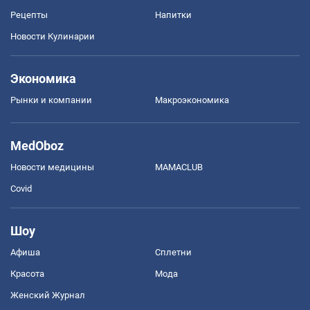
Рецепты
Напитки
Новости Кулинарии
Экономика
Рынки и компании
Mакроэкономика
MedOboz
Новости медицины
MAMACLUB
Covid
Шоу
Афиша
Сплетни
Красота
Мода
Женский Журнал