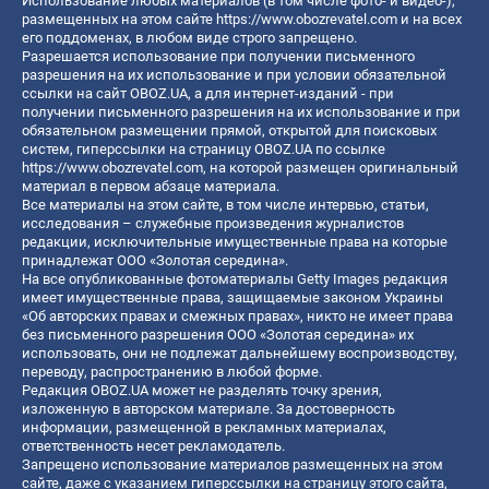
Использование любых материалов (в том числе фото- и видео-),
размещенных на этом сайте
https://www.obozrevatel.com
и на всех
его поддоменах, в любом виде строго запрещено.
Разрешается использование при получении письменного
разрешения на их использование и при условии обязательной
ссылки на сайт OBOZ.UA, а для интернет-изданий - при
получении письменного разрешения на их использование и при
обязательном размещении прямой, открытой для поисковых
систем, гиперссылки на страницу OBOZ.UA по ссылке
https://www.obozrevatel.com
, на которой размещен оригинальный
материал в первом абзаце материала.
Все материалы на этом сайте, в том числе интервью, статьи,
исследования – служебные произведения журналистов
редакции, исключительные имущественные права на которые
принадлежат ООО «Золотая середина».
На все опубликованные фотоматериалы Getty Images редакция
имеет имущественные права, защищаемые законом Украины
«Об авторских правах и смежных правах», никто не имеет права
без письменного разрешения ООО «Золотая середина» их
использовать, они не подлежат дальнейшему воспроизводству,
переводу, распространению в любой форме.
Редакция OBOZ.UA может не разделять точку зрения,
изложенную в авторском материале. За достоверность
информации, размещенной в рекламных материалах,
ответственность несет рекламодатель.
Запрещено использование материалов размещенных на этом
сайте, даже с указанием гиперссылки на страницу этого сайта,