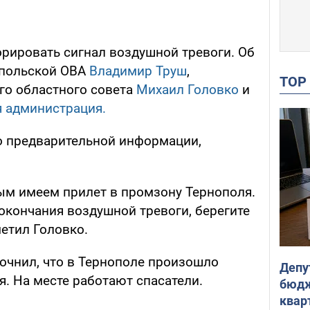
орировать сигнал воздушной тревоги. Об
опольской ОВА
Владимир Труш
,
TO
го областного совета
Михаил Головко
и
я администрация.
по предварительной информации,
ым имеем прилет в промзону Тернополя.
окончания воздушной тревоги, берегите
метил Головко.
очнил, что в Тернополе произошло
Депу
. На месте работают спасатели.
бюдж
кварт