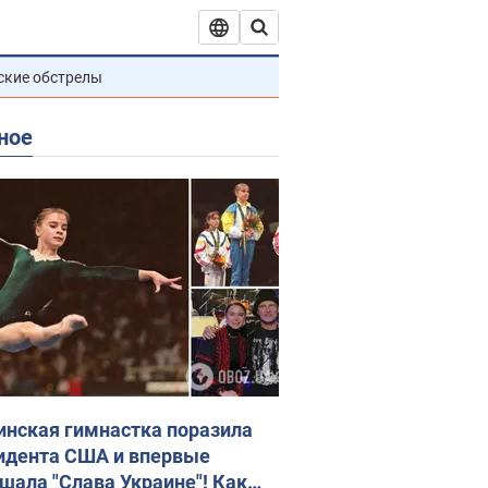
ские обстрелы
ное
инская гимнастка поразила
идента США и впервые
шала "Слава Украине"! Как