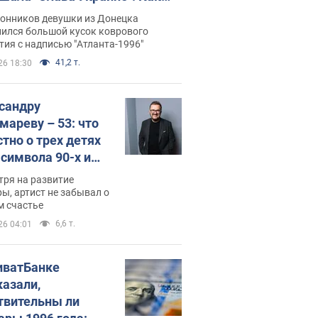
илась судьба Подкопаевой,
лонников девушки из Донецка
рая 30 лет назад завоевала
нился большой кусок коврового
ия с надписью "Атланта-1996"
ото" Олимпиады
41,2 т.
26 18:30
сандру
мареву – 53: что
стно о трех детях
-символа 90-х и
они выглядят
тря на развитие
ы, артист не забывал о
м счастье
6,6 т.
26 04:01
иватБанке
казали,
твительны ли