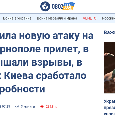
Война в Украине
Война Израиля и Ирана
VENETO
Россий
Важ
ила новую атаку на
ернополе прилет, в
ышали взрывы, в
 Киева сработало
дробности
Укра
през
3 07:25
3 минуты
239,8 т.
услы