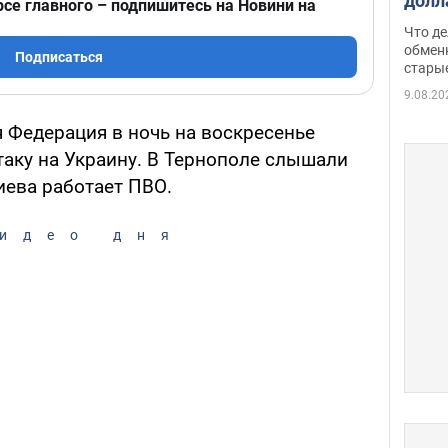
долл
рсе главного – подпишитесь на Новини на
прин
Что де
обме
обмен
Подписаться
стары
таки
9.08.20
 Федерация в ночь на воскресенье
таку на Украину. В Тернополе слышали
иева работает ПВО.
идео дня