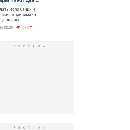
ары 1996 года:
имают ли
лать, если банки и
нники и банки
ники не принимают
е доллары
е купюры
57,0 т.
26 02:20