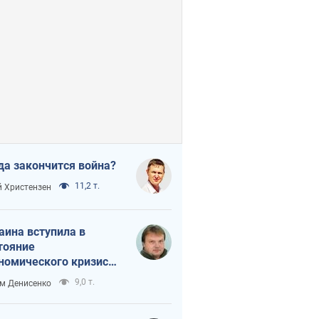
да закончится война?
11,2 т.
 Христензен
аина вступила в
тояние
номического кризиса.
ь ли свет в конце
9,0 т.
м Денисенко
неля?