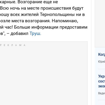
жарные. Возгорание еще не
Всю ночь на месте происшествия будут
рошу всех жителей Тернопольщины ни в
возле места возгорания. Напоминаю,
ий час! Больше информации предоставим
в", – добавил
Труш.
Ког
Юрий
Укр
сос
эко
Ест
Вади
тун