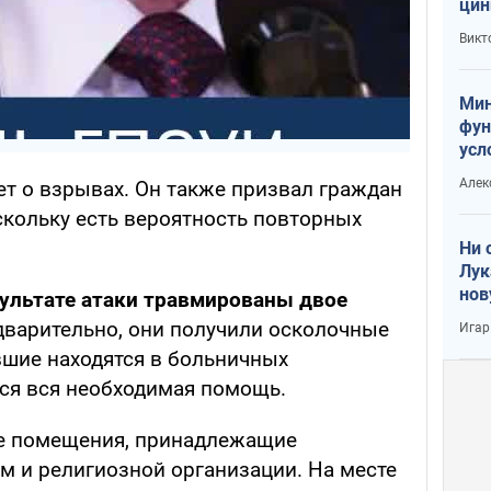
цин
или
Викт
Тра
Мин
фун
усл
вое
Алек
ет о взрывах. Он также призвал граждан
скольку есть вероятность повторных
Ни 
Лук
нов
зультате атаки травмированы двое
варительно, они получили осколочные
Игар
вшие находятся в больничных
ся вся необходимая помощь.
ие помещения, принадлежащие
 и религиозной организации. На месте