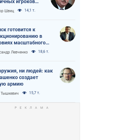
ичных игроков
 тайный план
14,1 т.
ор Швец
мпа и Путина?
ск готовится к
кционированию в
овиях масштабного
нного кризиса
18,6 т.
сандр Левченко
оружия, ни людей: как
ашенко создает
ую армию
15,7 т.
 Тышкевич