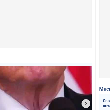
Мн
Сов
инт