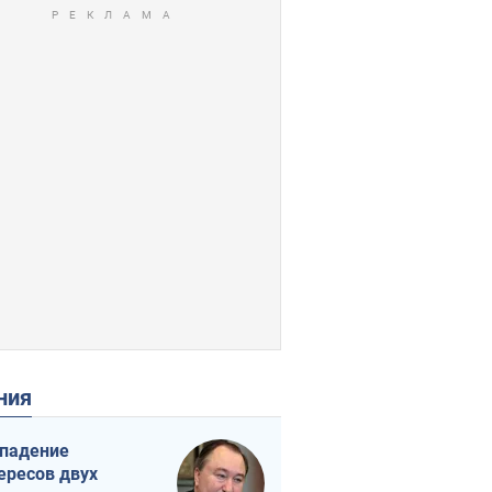
ения
падение
ересов двух