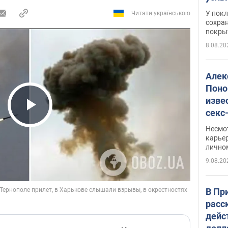
слож
У пок
Читати українською
кото
сохра
покрыт
"зол
8.08.20
Алек
Поно
изве
секс
Play Video
как 
Несмо
карьер
лично
9.08.20
В Пр
расс
дейс