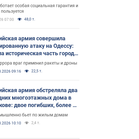
аментариев просил средства
ботает особая социальная гарантия и
е поселился
 пользуется
48,0 т.
26 07:00
ийская армия совершила
ированную атаку на Одессу:
ла историческая часть города,
 пострадавшие. Фото и видео
ррора враг применил ракеты и дроны
22,5 т.
8.2026 09:16
ийская армия обстреляла два
дних многоэтажных дома в
кове: двое погибших, более 20
радавших
умышленно бьет по жилым домам
2,4 т.
8.2026 10:10