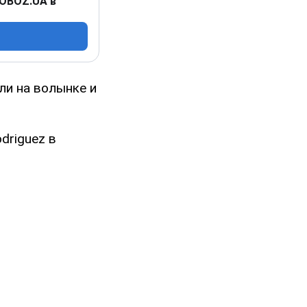
 OBOZ.UA в
ли на волынке и
driguez в