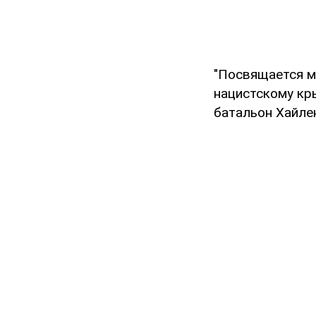
"Посвящается м
нацистскому кр
батальон Хайлен