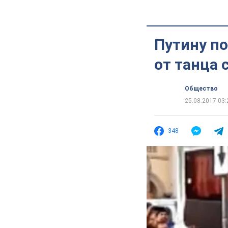
Путину п
от танца 
Общество
25.08.2017 03:
348