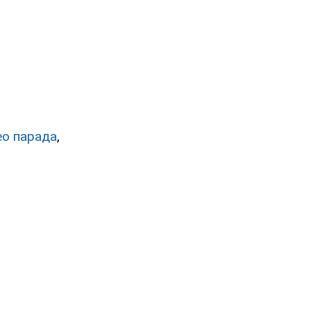
ео парада
,