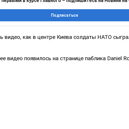
 первыми в курсе главного – подпишитесь на Новини на
Подписаться
ь видео, как в центре Киева солдаты НАТО сыгра
 видео появилось на странице паблика Daniel Ro