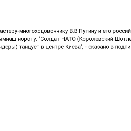
астеру-многоходовочнику В.В.Путину и его россий
ымнаш нороту: "Солдат НАТО (Королевский Шотла
деры) танцует в центре Киева", - сказано в подпи