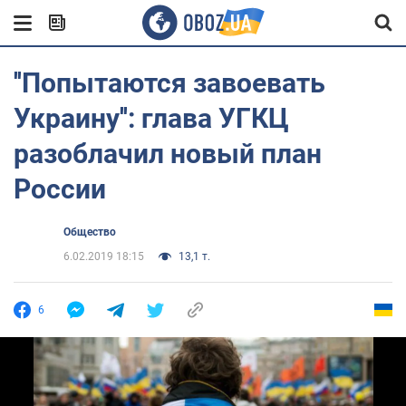
''Попытаются завоевать
Украину'': глава УГКЦ
разоблачил новый план
России
Общество
6.02.2019 18:15
13,1 т.
6