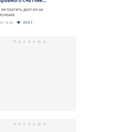
правного счетчика:
я вынес
ли платить долг из-за
иданное решение
исления
32,4 т.
26 14:43