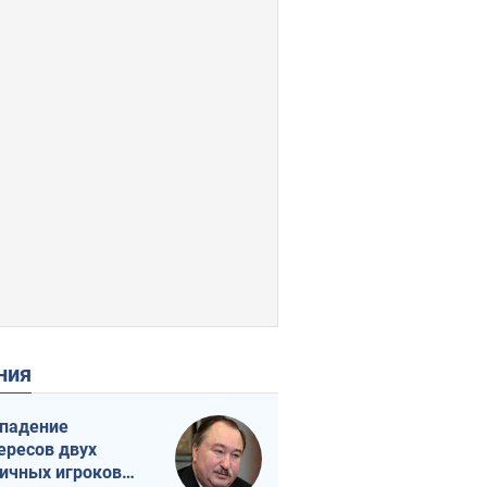
ения
падение
ересов двух
ичных игроков