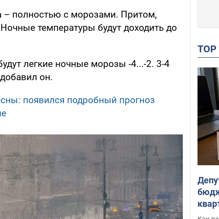
а – полностью с морозами. Притом,
Ночные температуры будут доходить до
TO
удут легкие ночные морозы -4...-2. 3-4
 добавил он.
сны: появился подробный прогноз
не
Депу
бюдж
кварт
парл
Как ра