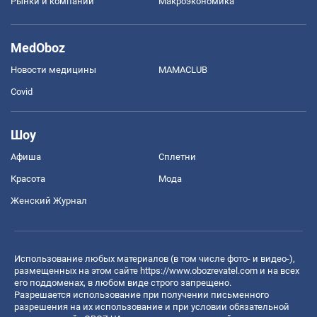
Рынки и компании
Mакроэкономика
MedOboz
Новости медицины
MAMACLUB
Covid
Шоу
Афиша
Сплетни
Красота
Мода
Женский Журнал
Использование любых материалов (в том числе фото- и видео-),
размещенных на этом сайте
https://www.obozrevatel.com
и на всех
его поддоменах, в любом виде строго запрещено.
Разрешается использование при получении письменного
разрешения на их использование и при условии обязательной