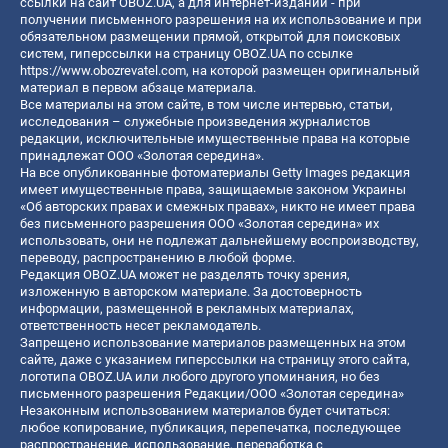
ссылки на сайт OBOZ.UA, а для интернет-изданий - при
получении письменного разрешения на их использование и при
обязательном размещении прямой, открытой для поисковых
систем, гиперссылки на страницу OBOZ.UA по ссылке
https://www.obozrevatel.com
, на которой размещен оригинальный
материал в первом абзаце материала.
Все материалы на этом сайте, в том числе интервью, статьи,
исследования – служебные произведения журналистов
редакции, исключительные имущественные права на которые
принадлежат ООО «Золотая середина».
На все опубликованные фотоматериалы Getty Images редакция
имеет имущественные права, защищаемые законом Украины
«Об авторских правах и смежных правах», никто не имеет права
без письменного разрешения ООО «Золотая середина» их
использовать, они не подлежат дальнейшему воспроизводству,
переводу, распространению в любой форме.
Редакция OBOZ.UA может не разделять точку зрения,
изложенную в авторском материале. За достоверность
информации, размещенной в рекламных материалах,
ответственность несет рекламодатель.
Запрещено использование материалов размещенных на этом
сайте, даже с указанием гиперссылки на страницу этого сайта,
логотипа OBOZ.UA или любого другого упоминания, но без
письменного разрешения Редакции/ООО «Золотая середина»
Незаконным использованием материалов будет считаться:
любое копирование, публикация, перепечатка, последующее
распространение, использование, переработка с