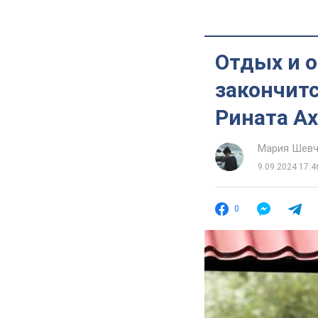
Отдых и о
закончитс
Рината А
Мария Шевч
9.09.2024 17:4
0