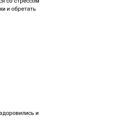
ся со стрессом
хи и обретать
оздоровились и