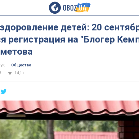
здоровление детей: 20 сентяб
я регистрация на "Блогер Кем
хметова
ук
Общество
6
14,1 т.