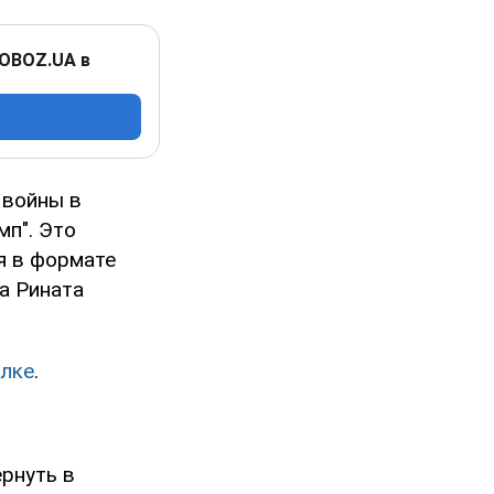
 OBOZ.UA в
 войны в
мп". Это
я в формате
а Рината
лке
.
рнуть в