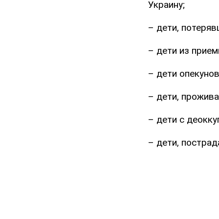
Украину;
– дети, потеряв
– дети из прием
– дети опекунов
– дети, прожив
– дети с деокк
– дети, постра