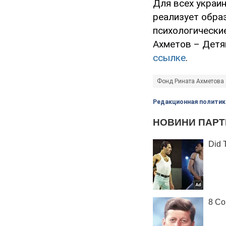
Для всех украи
реализует обра
психологические
Ахметов – Детя
ссылке
.
Фонд Рината Ахметова
Редакционная политик