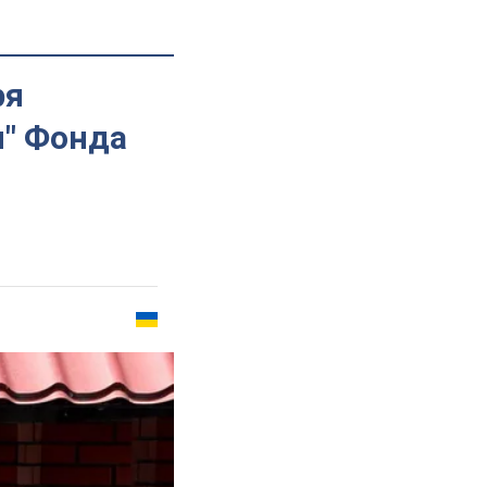
ря
п" Фонда