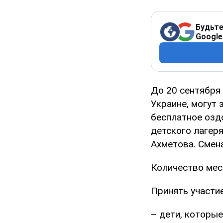
Будьте
Google
До 20 сентября 
Украине, могут 
бесплатное озд
детского лагер
Ахметова. Смена
Количество мес
Принять участие
– дети, которы