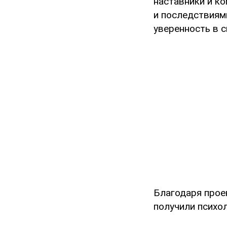
наставники и к
и последствиям
уверенность в 
Благодаря проек
получили психо