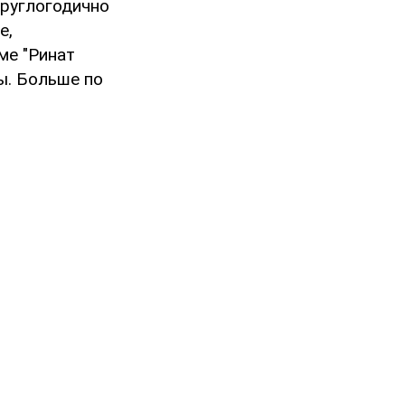
круглогодично
е,
ме "Ринат
ы. Больше по