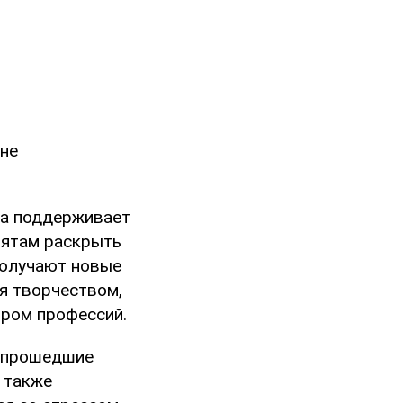
 не
ва поддерживает
бятам раскрыть
получают новые
ся творчеством,
иром профессий.
, прошедшие
 также