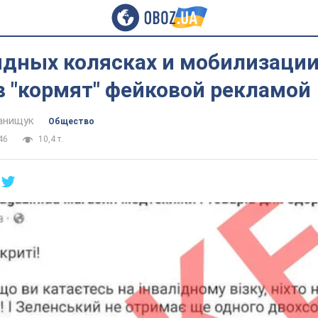
идных колясках и мобилизации
в "кормят" фейковой рекламой
анищук
Общество
46
10,4 т.