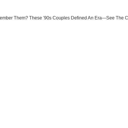
Ты еще не подписан на наш Telegram? Быстро жми!
Подписаться
Подписа
о
Об инвалидных колясках...