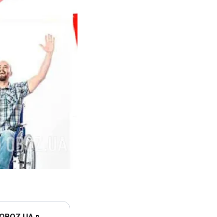
 OBOZ.UA в