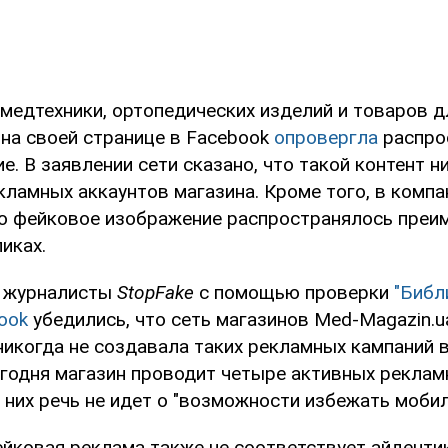
 медтехники, ортопедических изделий и товаров 
 на своей странице в Facebook
опровергла
распро
е. В заявлении сети сказано, что такой контент н
кламных аккаунтов магазина. Кроме того, в компа
то фейковое изображение распространялось преи
иках.
ь журналисты
StopFake
с помощью проверки
"Библ
ook
убедились, что сеть магазинов Med-Magazin.u
никогда не создавала таких рекламных кампаний 
егодня магазин проводит четыре активных реклам
з них речь не идет о "возможности избежать мобил
ейковая реклама также не соответствует айденти