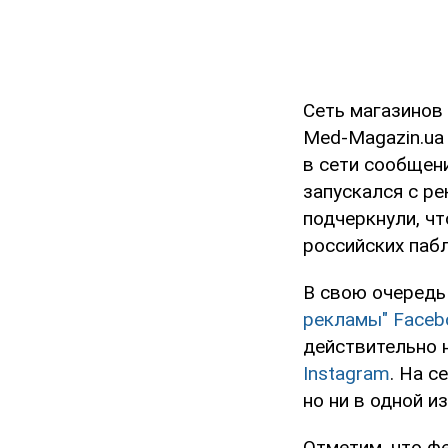
Сеть магазинов
Med-Magazin.ua
в сети сообщени
запускался с ре
подчеркнули, ч
российских пабл
В свою очеред
рекламы" Faceb
действительно 
Instagram
. На с
но ни в одной и
Отметим, что ф