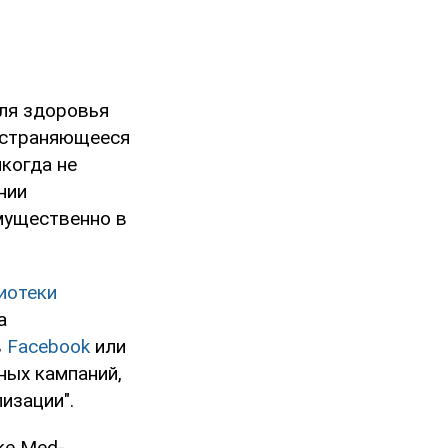
для здоровья
страняющееся
икогда не
нии
мущественно в
иотеки
a
в
Facebook
или
ных кампаний,
изации".
ке Med-