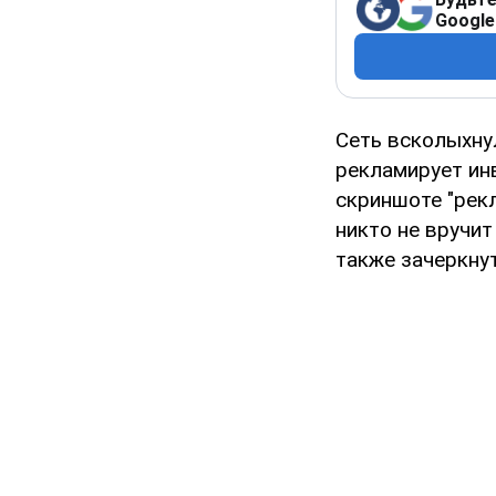
Google
Сеть всколыхну
рекламирует ин
скриншоте "рек
никто не вручит
также зачеркну