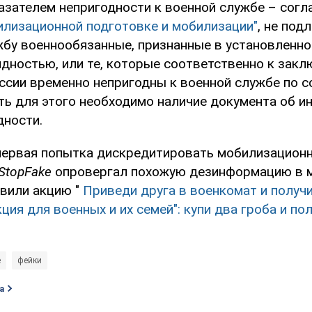
азателем непригодности к военной службе – согл
илизационной подготовке и мобилизации"
, не под
жбу военнообязанные, признанные в установленн
идностью, или те, которые соответственно к зак
ссии временно непригодны к военной службе по 
сть для этого необходимо наличие документа об и
дности.
е первая попытка дискредитировать мобилизацио
StopFake
опровергал похожую дезинформацию в 
явили акцию "
Приведи друга в военкомат и получи
ция для военных и их семей": купи два гроба и по
е
фейки
а