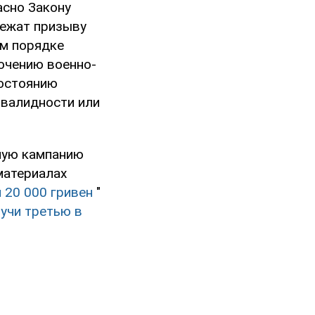
асно Закону
лежат призыву
ом порядке
лючению военно-
состоянию
нвалидности или
нную кампанию
материалах
 20 000 гривен
"
лучи третью в