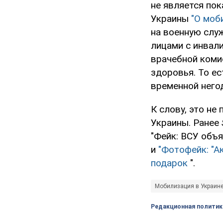
не является пок
Украины
"О моб
на военную слу
лицами с инвал
врачебной коми
здоровья. То е
временной него
К слову, это н
Украины. Ранее
"Фейк: ВСУ объ
и
"Фотофейк: "Ак
подарок
".
Мобилизация в Украин
Редакционная политик