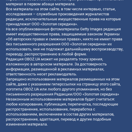
материал в первом абзаце материала.
Все материалы на этом сайте, в том числе интервью, статьи,
исследования – служебные произведения журналистов
редакции, исключительные имущественные права на которые
принадлежат ООО «Золотая середина».
На все опубликованные фотоматериалы Getty Images редакция
имеет имущественные права, защищаемые законом Украины
«Об авторских правах и смежных правах», никто не имеет права
без письменного разрешения ООО «Золотая середина» их
использовать, они не подлежат дальнейшему воспроизводству,
переводу, распространению в любой форме.
Редакция OBOZ.UA может не разделять точку зрения,
изложенную в авторском материале. За достоверность
информации, размещенной в рекламных материалах,
ответственность несет рекламодатель.
Запрещено использование материалов размещенных на этом
сайте, даже с указанием гиперссылки на страницу этого сайта,
логотипа OBOZ.UA или любого другого упоминания, но без
письменного разрешения Редакции/ООО «Золотая середина»
Незаконным использованием материалов будет считаться:
любое копирование, публикация, перепечатка, последующее
распространение, использование, переработка с
использованием, включением в состав других материалов,
распространение, адаптация, перевод и другие подобные
изменения материала.