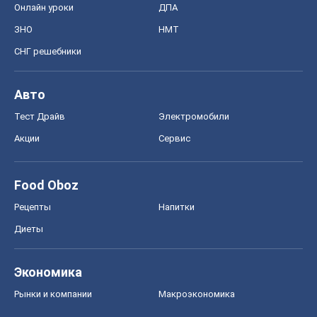
Food Oboz
Рецепты
Напитки
Диеты
Экономика
Рынки и компании
Mакроэкономика
MedOboz
Новости медицины
MAMACLUB
Шоу
Афиша
Сплетни
Красота
Мода