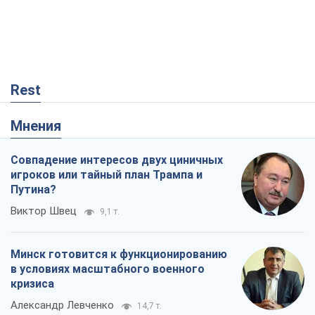
Совпадение интересов двух циничных
игроков или тайный план Трампа и
Путина?
Виктор Швец
9,1 т.
Минск готовится к функционированию
в условиях масштабного военного
кризиса
Александр Левченко
14,7 т.
Ни оружия, ни людей: как Лукашенко
создает новую армию
Игар Тышкевич
12,4 т.