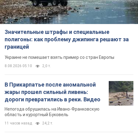
8.08.2026 05:10
2,0 т.
В Прикарпатье после аномальной
жары прошел сильный ливень:
дороги превратились в реки. Видео
Непогода обрушилась на Ивано-Франковскую
область и курортный Буковель
11 часов назад
24,2 т.
Женщине начислили 729 тыс. грн
долга за газ из-за показаний
неисправного счетчика: судья
вынес неожиданное решение
Нужно ли платить долг из-за доначисления
6 часов назад
30,8 т.