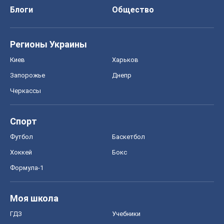
Спорт
Футбол
Баскетбол
Хоккей
Бокс
Формула-1
Моя школа
ГДЗ
Учебники
Онлайн уроки
ДПА
ЗНО
НМТ
СНГ решебники
Авто
Тест Драйв
Электромобили
Акции
Сервис