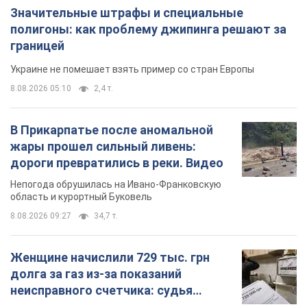
Значительные штрафы и специальные
полигоны: как проблему джипинга решают за
границей
Украине не помешает взять пример со стран Европы
8.08.2026 05:10
2,4 т.
В Прикарпатье после аномальной
жары прошел сильный ливень:
дороги превратились в реки. Видео
Непогода обрушилась на Ивано-Франковскую
область и курортный Буковель
8.08.2026 09:27
34,7 т.
Женщине начислили 729 тыс. грн
долга за газ из-за показаний
неисправного счетчика: судья
вынес неожиданное решение