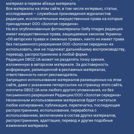
материал в первом абзаце материала.
Все материалы на этом сайте, в том числе интервью, статьи,
исследования – служебные произведения журналистов
редакции, исключительные имущественные права на которые
принадлежат ООО «Золотая середина».
На все опубликованные фотоматериалы Getty Images редакция
имеет имущественные права, защищаемые законом Украины
«Об авторских правах и смежных правах», никто не имеет права
без письменного разрешения ООО «Золотая середина» их
использовать, они не подлежат дальнейшему воспроизводству,
переводу, распространению в любой форме.
Редакция OBOZ.UA может не разделять точку зрения,
изложенную в авторском материале. За достоверность
информации, размещенной в рекламных материалах,
ответственность несет рекламодатель.
Запрещено использование материалов размещенных на этом
сайте, даже с указанием гиперссылки на страницу этого сайта,
логотипа OBOZ.UA или любого другого упоминания, но без
письменного разрешения Редакции/ООО «Золотая середина»
Незаконным использованием материалов будет считаться:
любое копирование, публикация, перепечатка, последующее
распространение, использование, переработка с
использованием, включением в состав других материалов,
распространение, адаптация, перевод и другие подобные
изменения материала.