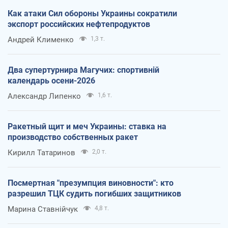
Как атаки Сил обороны Украины сократили
экспорт российских нефтепродуктов
Андрей Клименко
1,3 т.
Два супертурнира Магучих: спортивній
календарь осени-2026
Александр Липенко
1,6 т.
Ракетный щит и меч Украины: ставка на
производство собственных ракет
Кирилл Татаринов
2,0 т.
Посмертная "презумпция виновности": кто
разрешил ТЦК судить погибших защитников
Марина Ставнійчук
4,8 т.