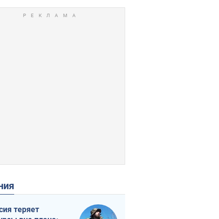
ения
сия теряет