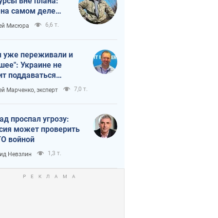
урсы вне плана:
 на самом деле
тует темп войны
6,6 т.
ей Мисюра
 уже переживали и
шее": Украине не
ит поддаваться
аянию из-за
7,0 т.
ей Марченко, эксперт
етного террора
ад проспал угрозу:
сия может проверить
О войной
1,3 т.
ид Невзлин