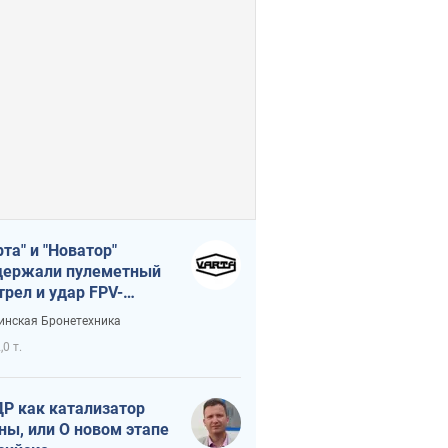
рта" и "Новатор"
ержали пулеметный
трел и удар FPV-
на, сохранив жизнь
инская Бронетехника
церу ВСУ
,0 т.
Р как катализатор
ны, или О новом этапе