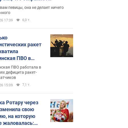
дость, ведь у нее нет детей
вам певицы, она не делает ничего
чного
6,0 т.
26 17:39
ько
истических ракет
хватила
инская ПВО в
: в Минобороны
нская ПВО работала в
али цифру
ях дефицита ракет-
ватчиков
7,1 т.
26 15:09
ка Ротару через
изменила свою
ию, на которую
е жаловалась: