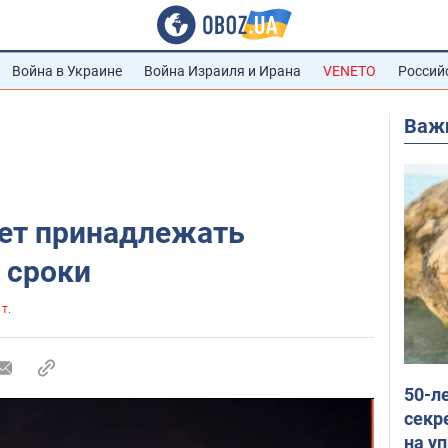
Война в Украине
Война Израиля и Ирана
VENETO
Россий
Важ
ет принадлежать
 сроки
 т.
50-л
секр
на уп