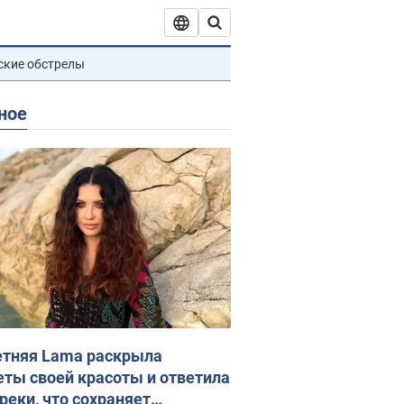
ские обстрелы
ное
етняя Lama раскрыла
еты своей красоты и ответила
реки, что сохраняет