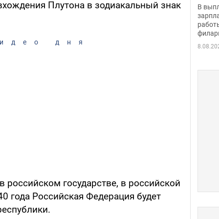
скол
 вхождения Плутона в зодиакальный знак
В вып
певи
зарпла
работ
филар
идео дня
8.08.20
 в российском государстве, в российской
040 года Российская Федерация будет
республики.