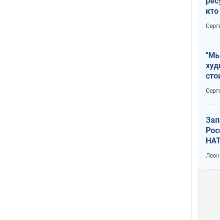
рес
кто
дик
Серг
"Мы
худ
сто
отч
Серг
рак
Зап
Рос
НАТ
Леон