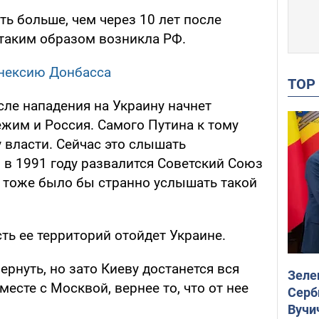
ь больше, чем через 10 лет после
 таким образом возникла РФ.
ннексию Донбасса
TO
сле нападения на Украину начнет
ежим и Россия. Самого Путина к тому
у власти. Сейчас это слышать
о в 1991 году развалится Советский Союз
о, тоже было бы странно услышать такой
сть ее территорий отойдет Украине.
ернуть, но зато Киеву достанется вся
Зеле
есте с Москвой, вернее то, что от нее
Серб
Вучи