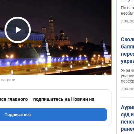
моло
По сло
необы
7.08.20
Play Video
Скол
балл
пере
укра
июле
Украи
назв
услови
перех
7.08.20
рсе главного – подпишитесь на Новини на
Аури
суд 
Подписаться
пенс
ране