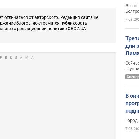
Это пе
Белгр
 отличаться от авторского. Редакция сайта не
7.08.20
ержание блогов, но стремится публиковать
альнее о редакционной политике OBOZ.UA
Трет
для 
Лима
крит
Сейчас
удал
групп
Спецп
В ок
прог
подн
виде
Город,
7.08.20