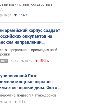
рвый визит главы государства в
ад
16,6 т.
26 19:07
ий армейский корпус создает
российских оккупантов на
нском направлении
ический дискомфорт: как это
 это перерастает в кризис для всей
ось
ировки
50,3 т.
роект
7.08.2026 16:40
купированной Ялте
ремели мощные взрывы:
имается черный дым. Фото и
о
 вероятно, подвергся атаке дронов
8,4 т.
26 13:26