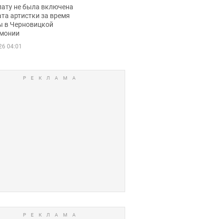
ько получала
лату не была включена
ца
та артистки за время
ы в Черновицкой
монии
26 04:01