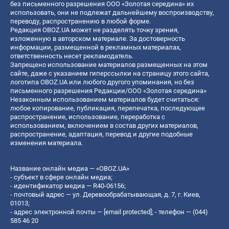
без письменного разрешения ООО «Золотая середина» их
использовать, они не подлежат дальнейшему воспроизводству,
переводу, распространению в любой форме.
Редакция OBOZ.UA может не разделять точку зрения,
изложенную в авторском материале. За достоверность
информации, размещенной в рекламных материалах,
ответственность несет рекламодатель.
Запрещено использование материалов размещенных на этом
сайте, даже с указанием гиперссылки на страницу этого сайта,
логотипа OBOZ.UA или любого другого упоминания, но без
письменного разрешения Редакции/ООО «Золотая середина»
Незаконным использованием материалов будет считаться:
любое копирование, публикация, перепечатка, последующее
распространение, использование, переработка с
использованием, включением в состав других материалов,
распространение, адаптация, перевод и другие подобные
изменения материала.
Название онлайн медиа — «OBOZ.UA»
- субъект в сфере онлайн медиа;
- идентификатор медиа — R40-06156;
- почтовый адрес — ул. Деревообрабатывающая, д. 7, г. Киев,
01013;
- адрес электронной почты —
[email protected]
; - телефон — (044)
585 46 20