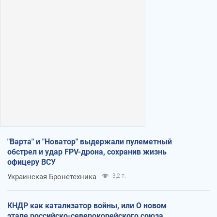
"Варта" и "Новатор" выдержали пулеметный
обстрел и удар FPV-дрона, сохранив жизнь
офицеру ВСУ
Украинская Бронетехника
3,2 т.
КНДР как катализатор войны, или О новом
этапе российско-северокорейского союза