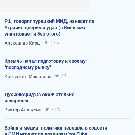
РФ, говорит турецкий МИД, нанесет по
Украине ядерный удар (а Киев мэр
уничтожает и без этого)
Александр Кирш
1,7 т.
Кремль начал подготовку к своему
"последнему рывку"
Костянтин Машовець
8,3 т.
Дух Анкориджа окончательно
испарился
Виктор Андрусив
7,1 т.
Война и медиа: политика перешла в соцсети,
а СМИ играют по правилам YouTube