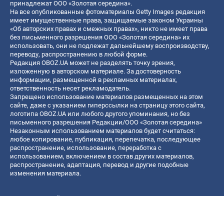
принадлежат ООО «Золотая середина».
На все опубликованные фотоматериалы Getty Images редакция
имеет имущественные права, защищаемые законом Украины
«Об авторских правах и смежных правах», никто не имеет права
без письменного разрешения ООО «Золотая середина» их
использовать, они не подлежат дальнейшему воспроизводству,
переводу, распространению в любой форме.
Редакция OBOZ.UA может не разделять точку зрения,
изложенную в авторском материале. За достоверность
информации, размещенной в рекламных материалах,
ответственность несет рекламодатель.
Запрещено использование материалов размещенных на этом
сайте, даже с указанием гиперссылки на страницу этого сайта,
логотипа OBOZ.UA или любого другого упоминания, но без
письменного разрешения Редакции/ООО «Золотая середина»
Незаконным использованием материалов будет считаться:
любое копирование, публикация, перепечатка, последующее
распространение, использование, переработка с
использованием, включением в состав других материалов,
распространение, адаптация, перевод и другие подобные
изменения материала.
Название онлайн медиа — «OBOZ.UA»
- субъект в сфере онлайн медиа;
- идентификатор медиа — R40-06156;
- почтовый адрес — ул. Деревообрабатывающая, д. 7, г. Киев,