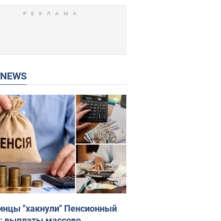
P NEWS
инцы "хакнули" Пенсионный
: выплаты массово