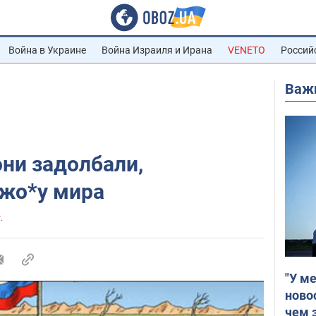
Война в Украине
Война Израиля и Ирана
VENETO
Россий
Важ
они задолбали,
 жо*у мира
.
"У м
ново
чем 