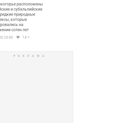
ли тревогу
окогорье расположены
йские и субальпийские
 редкие природные
ексы, которые
ровались на
ении сотен лет
1,6 т.
26 23:00