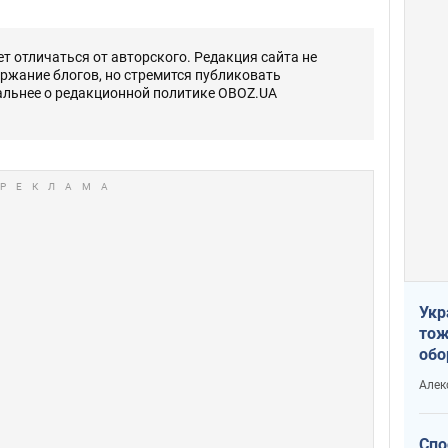
 отличаться от авторского. Редакция сайта не
ержание блогов, но стремится публиковать
альнее о редакционной политике OBOZ.UA
Укр
тож
обо
стр
Алек
рын
Спо