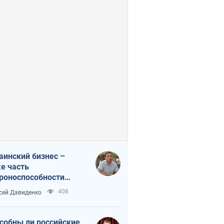
аинский бизнес –
е часть
роноспособности
аны. Не отдавайте их
408
сей Давиденко
ок чужим
собны ли российские