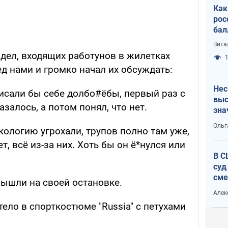
Как
рос
бал
Вита
дел, входящих работунов в жилетках
1
ед нами и громко начал их обсуждать:
Нес
писали бы себе долбо#ёбы, первый раз с
выс
залось, а потом понял, что нет.
зна
Ольг
кологию угрохали, трупов полно там уже,
т, всё из-за них. Хоть бы он ё*нулся или
В С
суд
сме
вышли на своей остановке.
Ата
Алек
ело в спорткостюме "Russia" с петухами