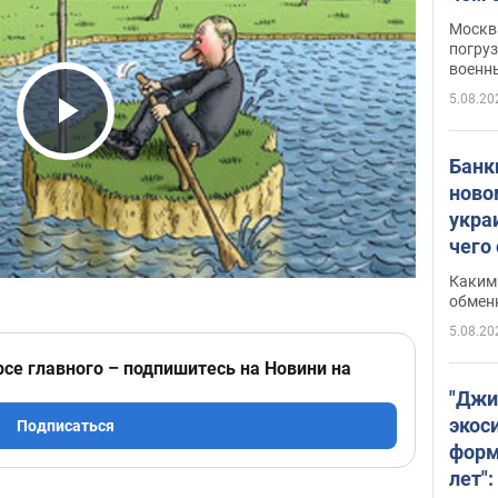
Москва
погруз
военн
5.08.20
Play Video
Банки
ново
укра
чего
Каким 
обмен
5.08.20
рсе главного – подпишитесь на Новини на
"Джи
экос
Подписаться
форм
лет":