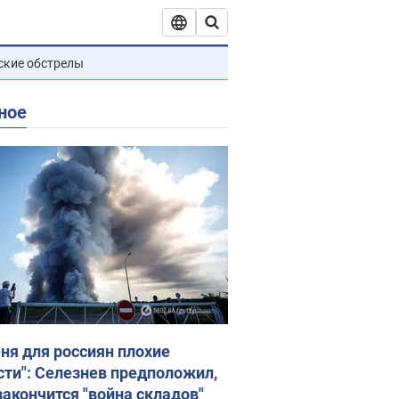
ские обстрелы
ное
еня для россиян плохие
сти": Селезнев предположил,
закончится "война складов"