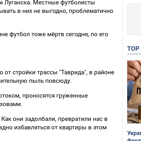
 и Луганска. Местные футболисты
ывать в них не выгодно, проблематично
ине футбол тоже мёртв сегодня, по его
TO
от стройки трассы "Таврида", в районе
роительную пыль повсюду.
отоком, проносятся груженные
зовами.
? Как они задолбали, превратили нас в
здно избавляться от квартиры в этом
Укра
фонд