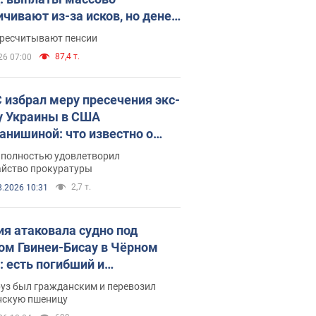
ичивают из-за исков, но денег
ватает
ересчитывают пенсии
87,4 т.
26 07:00
 избрал меру пресечения экс-
у Украины в США
анишиной: что известно о
е полностью удовлетворил
айство прокуратуры
2,7 т.
8.2026 10:31
ия атаковала судно под
ом Гвинеи-Бисау в Чёрном
: есть погибший и
радавшие
руз был гражданским и перевозил
нскую пшеницу