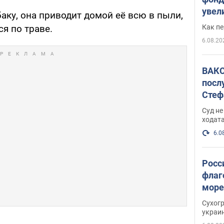
увел
аку, она приводит домой её всю в пыли,
не х
Как п
ся по траве.
6.08.20
ВАКС
посл
Стеф
деле
Суд н
ходат
6.0
Росс
флаг
море
пост
Сухог
украи