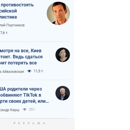
 противостоять
сийской
листике
лий Портников
7,6 т.
мотря на все, Киев
тоит. Ведь сдаться
чит потерять все
11,5 т.
а Айвазовская
ША родители через
 обвиняют TikTok в
рти своих детей, или
ка КНР на молодежь
261
сандр Кирш