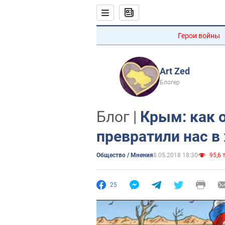
Герои войны
Art Zed
Блогер
Блог |
Крым: как 
превратили нас в
Общество / Мнения
8.05.2018 18:30
95,6 т
25