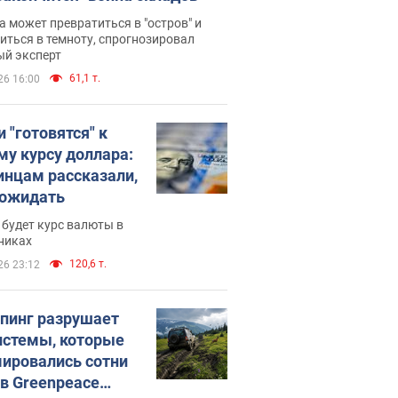
 может превратиться в "остров" и
иться в темноту, спрогнозировал
ый эксперт
61,1 т.
26 16:00
 "готовятся" к
му курсу доллара:
инцам рассказали,
 ожидать
будет курс валюты в
никах
120,6 т.
26 23:12
пинг разрушает
истемы, которые
ировались сотни
 в Greenpeace