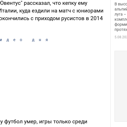
заби
Ювентус" рассказал, что кепку ему
В выс
альпи
Италии, куда ездили на матч с юниорами
луга –
окончились с приходом русистов в 2014
компл
форми
протяж
5.08.20
идео дня
му футбол умер, игры только среди