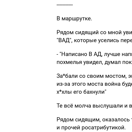
-----------
В маршрутке.
Рядом сидящий со мной уви
"ВАД", которые уселись пер
- "Написано В АД, лучше на
похмелья увидел, думал пока
За*бали со своим мостом, э
из-за этого моста война буде
х*хлы его бахнули"
Те всё молча выслушали и 
Рядом сидящим, оказалось т
и прочей росатрибутикой.